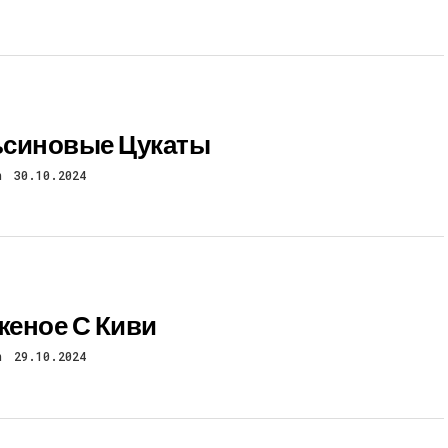
синовые Цукаты
n
30.10.2024
еное С Киви
n
29.10.2024