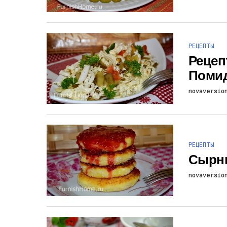
РЕЦЕПТЫ
Рецеп
Поми
novaversio
РЕЦЕПТЫ
Сырни
novaversio