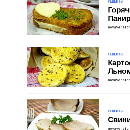
РЕЦЕПТЫ
Горяч
Панир
novaversio
РЕЦЕПТЫ
Карто
Льно
novaversio
РЕЦЕПТЫ
Свини
novaversio