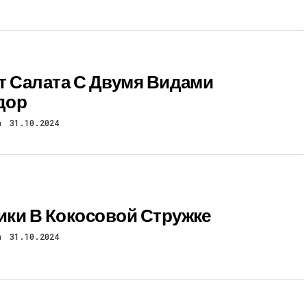
т Салата С Двумя Видами
дор
n
31.10.2024
ки В Кокосовой Стружке
n
31.10.2024