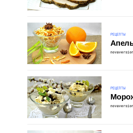
РЕЦЕПТЫ
Апель
novaversio
РЕЦЕПТЫ
Морож
novaversio