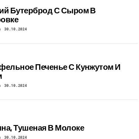
ий Бутерброд С Сыром В
овке
n
30.10.2024
фельное Печенье С Кунжутом И
м
n
30.10.2024
на, Тушеная В Молоке
n
30.10.2024