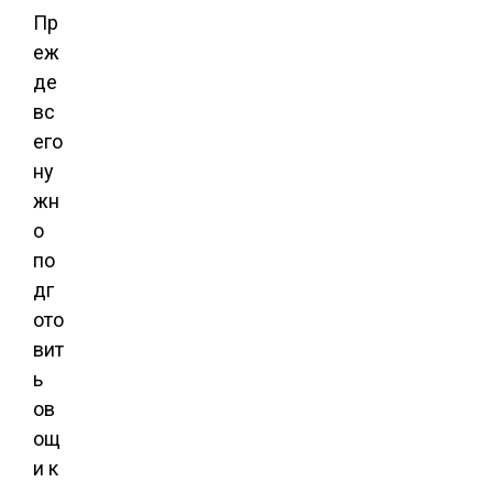
Пр
еж
де
вс
его
ну
жн
о
по
дг
ото
вит
ь
ов
ощ
и к