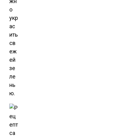
жн
о
укр
ас
ить
св
еж
ей
зе
ле
нь
ю.