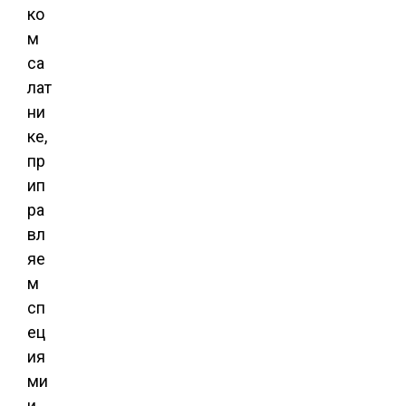
ко
м
са
лат
ни
ке,
пр
ип
ра
вл
яе
м
сп
ец
ия
ми
и