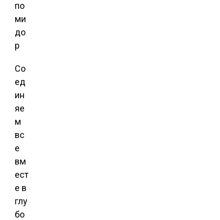
Со
ед
ин
яе
м
вс
е
вм
ест
е в
глу
бо