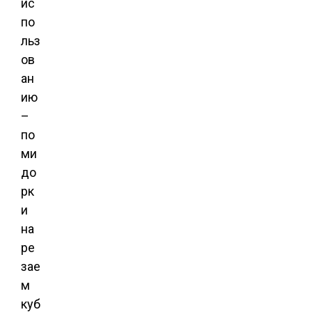
ис
по
льз
ов
ан
ию
–
по
ми
до
рк
и
на
ре
зае
м
куб