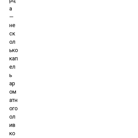
рц
а
—
не
ск
ол
ько
кап
ел
ь
ар
ом
атн
ого
ол
ив
ко