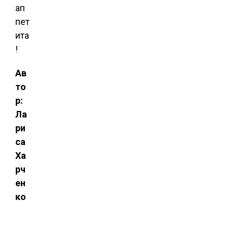
ап
пет
ита
!
Ав
то
р:
Ла
ри
са
Ха
рч
ен
ко