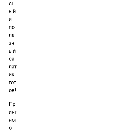
сн
ый
и
по
ле
зн
ый
са
лат
ик
гот
ов!
Пр
ият
ног
о