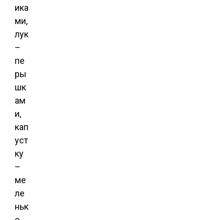
ика
ми,
лук
–
пе
ры
шк
ам
и,
кап
уст
ку
–
ме
ле
ньк
о