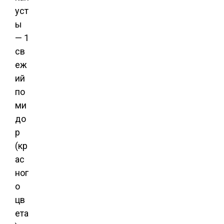
уст
ы
— 1
св
еж
ий
по
ми
до
р
(кр
ас
ног
о
цв
ета