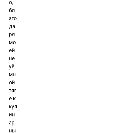
о,
бл
аго
да
ря
мо
ей
не
уё
мн
ой
тяг
е к
кул
ин
ар
ны