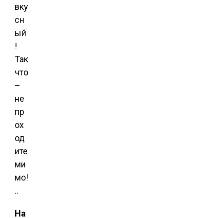
вку
сн
ый
!
Так
что
–
не
пр
ох
од
ите
ми
мо!
..
На