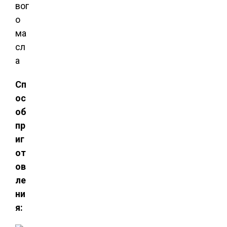
вог
о
ма
сл
а
Сп
ос
об
пр
иг
от
ов
ле
ни
я: