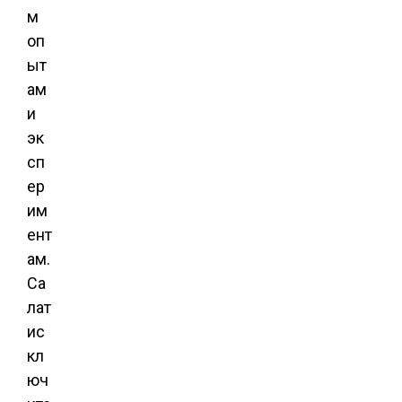
м
оп
ыт
ам
и
эк
сп
ер
им
ент
ам.
Са
лат
ис
кл
юч