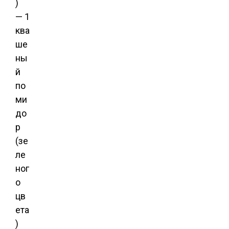
)
— 1
ква
ше
ны
й
по
ми
до
р
(зе
ле
ног
о
цв
ета
)