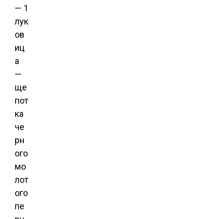
— 1
лук
ов
иц
а
—
ще
пот
ка
че
рн
ого
мо
лот
ого
пе