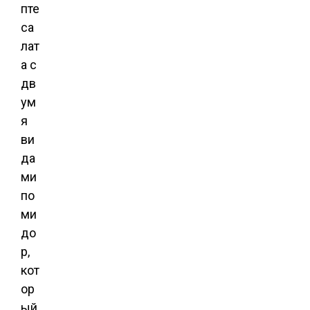
пте
са
лат
а с
дв
ум
я
ви
да
ми
по
ми
до
р,
кот
ор
ый