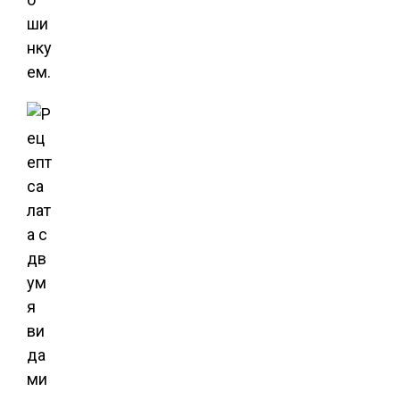
ши
нку
ем.