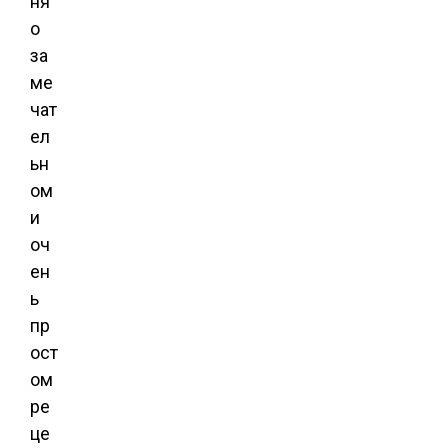
ня
о
за
ме
чат
ел
ьн
ом
и
оч
ен
ь
пр
ост
ом
ре
це