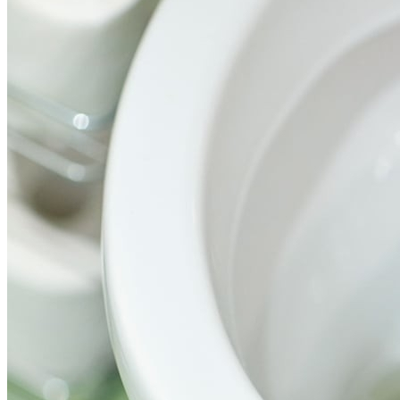
Мясной Рулет С Соевым Соусом И
Кунжутом