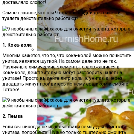
доставляло хлопот!
Самое главное, что эти 9 странных идей для очистки
туалета действительно работают!
1. Кока-кола
Многим кажется, что то, что кока-колой можно почистить
Хребты Лосося В Томатном Кляре
унитаз, является шуткой. На самом деле это не так.
Различные химические элементы, содержащиеся в
кока-коле, действительно могут растворить налет на
унитазе! Просто вылейте литр колы в унитаз, а через
двадцать минут пройдитесь по нему ершиком и смойте!
Готово!
2. Пемза
Если вы никогда не использовали пемзу для очистки
унитаза, попробуйте! Нужно только тщательно смочить