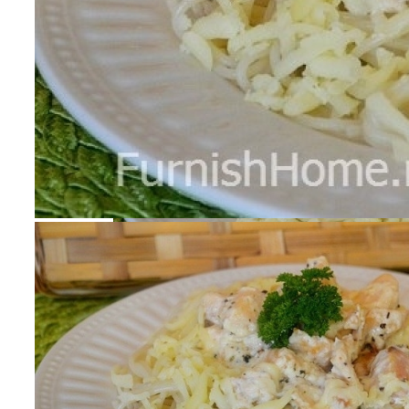
Разбираемся, Какие Виды Проклятий
Соседи Могут Применить К Вашему
Дому
Маникюр С Разноцветными
Стрелочками
Паста С Семгой В Сливочном Соусе