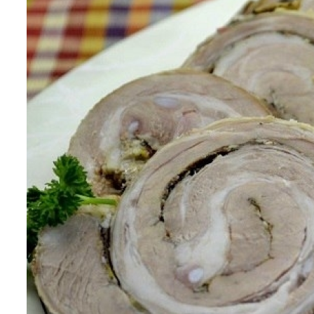
Как Повторно Использовать Воду
После Варки Риса
Стильный Маникюр В Клетку
Необычная Пицца Из Слоеного Теста