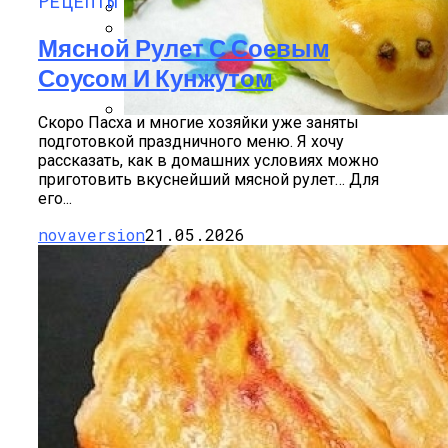
РЕЦЕПТЫ
Какие Растения Сажать Для Удачи,
Мясной Рулет С Соевым
Любви И Богатства
Почему Нельзя Вырывать Седые
Соусом И Кунжутом
Волосы И Как Замаскировать Седину
Без Окрашивания
Скоро Пасха и многие хозяйки уже заняты
подготовкой праздничного меню. Я хочу
Пирожки С Мясом «Поросята»
рассказать, как в домашних условиях можно
приготовить вкуснейший мясной рулет… Для
его...
novaversion
21.05.2026