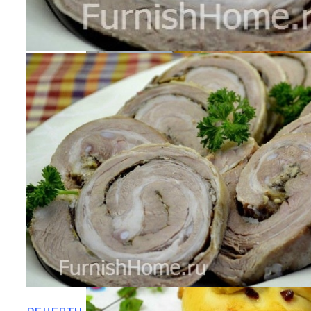
Компактно, Красиво, Удобно: 7
Нестандартных Идей Для Хранения
Обуви
Маникюр «Достойная»
Хребты Лосося В Томатном Кляре