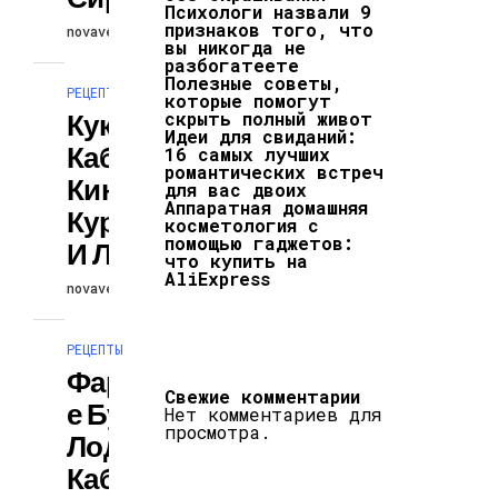
Психологи назвали 9
признаков того, что
novaversion
30.04.2026
вы никогда не
разбогатеете
Полезные советы,
РЕЦЕПТЫ
которые помогут
Кукурузно-
скрыть полный живот
Идеи для свиданий:
Кабачковая
16 самых лучших
романтических встреч
Киноа С
для вас двоих
Аппаратная домашняя
Курицей-Гриль
косметология с
помощью гаджетов:
И Лимоном
что купить на
AliExpress
novaversion
30.04.2026
РЕЦЕПТЫ
Фаршированны
Свежие комментарии
Е Бутерброды-
Нет комментариев для
просмотра.
Лодочки Из
Кабачка С