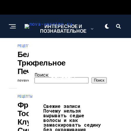
ИНТЕРЕСНОЕ И
ПОЗНАВАТЕЛЬНОЕ
РЕЦЕПТЫ
Белое
МОДА И СТИЛЬ
Трюфельное
Печенье
Поиск
РЕЦЕПТЫ
novaversion
30.04.2026
Поиск
РЕЦЕПТЫ
Французский
Свежие записи
Почему нельзя
Тост Со Свежим
вырывать седые
Клубничным
волосы и как
замаскировать седину
Сиропом
без окрашивания