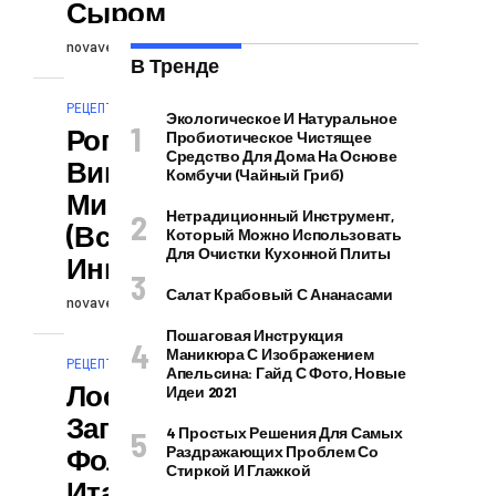
Сыром
novaversion
30.04.2026
В Тренде
РЕЦЕПТЫ
Экологическое И Натуральное
Рогалики С
Пробиотическое Чистящее
Средство Для Дома На Основе
Вишней И
Комбучи (чайный Гриб)
Миндалем
Нетрадиционный Инструмент,
(всего 5
Который Можно Использовать
Для Очистки Кухонной Плиты
Ингредиентов)
Салат Крабовый С Ананасами
novaversion
29.04.2026
Пошаговая Инструкция
Маникюра С Изображением
РЕЦЕПТЫ
Апельсина: Гайд С Фото, Новые
Лосось,
Идеи 2021
Запеченный В
4 Простых Решения Для Самых
Фольге С
Раздражающих Проблем Со
Стиркой И Глажкой
Итальянскими