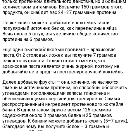
только протеином длительного действия, но и большим
количеством витаминов. Возьмите 150 граммов этого
продукта, он снабдит вас 24–27 граммами протеина.
По желанию можете добавить в коктейль такой
популярный источник белка, как перепелиные яйца.
Взяв около 5 штук, вы увеличите общее количество
протеина на 6 граммов.
Еще один высокобелковый провиант – арахисовая
паста. От 2 столовых ложек вы получите 7 граммов
важного нутриента. Только стоит отметить, что
арахисовая паста является очень жирной, поэтому не
добавляйте ее в пред- и посттренировочный коктейль.
Далее добавьте фрукты – они, конечно, не являются
главным источником протеина, но способны обеспечить
углеводами, пополняющими запасы гликогена и
обеспечивающими энергией для тренировок. Самый
распространенный ингредиент протеинового коктейля –
банан. В одном таком фрукте весом 125 граммов
содержится около 3 граммов белка и 25 граммов
углеводов. К банану можете добавить курагу (5–7 штук),
благодаря чему вы получите белок – 3 грамма и