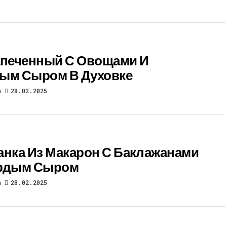
апеченный С Овощами И
ым Сыром В Духовке
n
28.02.2025
анка Из Макарон С Баклажанами
ердым Сыром
n
28.02.2025