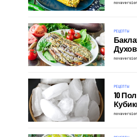
novaversio
РЕЦЕПТЫ
Бакла
Духов
novaversio
РЕЦЕПТЫ
10 По
Кубик
novaversio