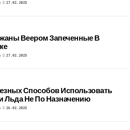
n
27.02.2025
жаны Веером Запеченные В
ке
n
27.02.2025
лезных Способов Использовать
и Льда Не По Назначению
n
26.02.2025