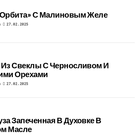
«Орбита» С Малиновым Желе
n
27.02.2025
 Из Свеклы С Черносливом И
ими Орехами
n
27.02.2025
уза Запеченная В Духовке В
м Масле