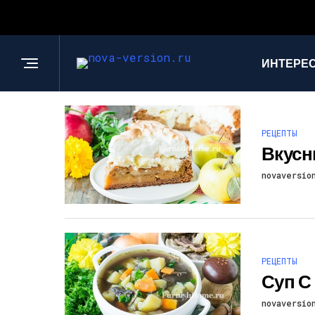
ИНТЕРЕС
РЕЦЕПТЫ
Вкусн
novaversio
РЕЦЕПТЫ
Суп С
novaversio