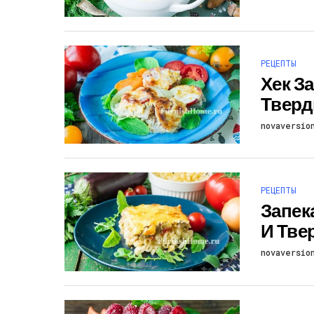
РЕЦЕПТЫ
Хек З
Тверд
novaversio
РЕЦЕПТЫ
Запек
И Тв
novaversio