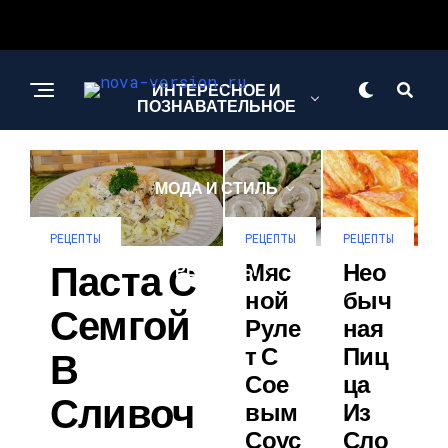
ИНТЕРЕСНОЕ И
ПОЗНАВАТЕЛЬНОЕ
МОДА И СТИЛЬ
РЕЦЕПТЫ
РЕЦЕПТЫ
РЕЦЕПТЫ
Паста С
Мяс
Нео
РЕЦЕПТЫ
Ной
Быч
Семгой
Руле
Ная
Т С
Пиц
В
Сое
Ца
Сливоч
Вым
Из
Соус
Сло