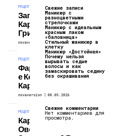
РЕЦЕПТЫ
Свежие записи
Маникюр с
Запеченная
разноцветными
Картошка С
стрелочками
Маникюр с идеальным
Грибами
красным лаком
«баловница»
Стильный маникюр в
novaversion
08.05.2026
клетку
Маникюр «Достойная»
Почему нельзя
РЕЦЕПТЫ
вырывать седые
Фаршированны
волосы и как
замаскировать седину
Е Корзиночки Из
без окрашивания
Картофеля
novaversion
08.05.2026
Свежие комментарии
РЕЦЕПТЫ
Нет комментариев для
просмотра.
Картофель С
Овощами,