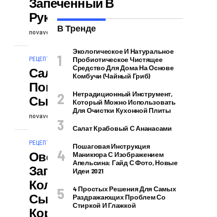
Запеченный В
Рукаве
В Тренде
novaversion
08.05.2026
Экологическое И Натуральное
РЕЦЕПТЫ
Пробиотическое Чистящее
Средство Для Дома На Основе
Салат С
Комбучи (чайный Гриб)
Помидорами И
Нетрадиционный Инструмент,
Сыром
Который Можно Использовать
Для Очистки Кухонной Плиты
novaversion
07.05.2026
Салат Крабовый С Ананасами
РЕЦЕПТЫ
Пошаговая Инструкция
Овощная
Маникюра С Изображением
Апельсина: Гайд С Фото, Новые
Запеканка С
Идеи 2021
Колбасой Под
4 Простых Решения Для Самых
Сырной
Раздражающих Проблем Со
Стиркой И Глажкой
Корочкой