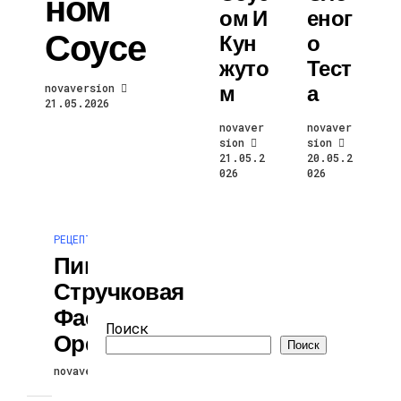
Ном
Ом И
Еног
Соусе
Кун
О
Жуто
Тест
М
А
novaversion
21.05.2026
novaver
novaver
sion
sion
21.05.2
20.05.2
026
026
РЕЦЕПТЫ
Пикантная
Стручковая
Фасоль В
Поиск
Ореховом Соусе
Поиск
novaversion
08.05.2026