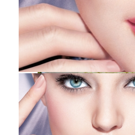
Разбираемся, Какие Виды Проклятий С
Секреты Обворожительного Макияжа Гу
Паста С Семгой В Сливочном Соусе