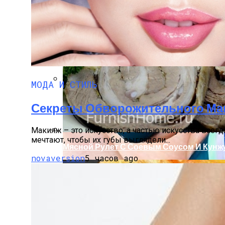
Почему Нельзя Повторно Кипятить Воду
МОДА И СТИЛЬ
Летний Маникюр В Пляжном Стиле
Секреты Обворожительного Ма
Макияж – это искусство, а частью искусства все
мечтают, чтобы их губы выглядели...
Мясной Рулет С Соевым Соусом И Кунж
novaversion
5 часов ago