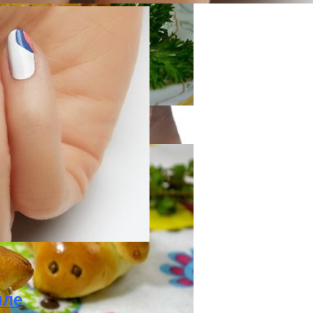
«баловница»
и И Богатства
иле