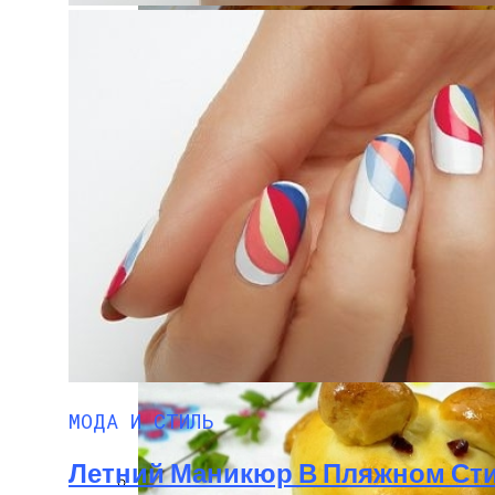
Маникюр С Идеальным Красным Лаком 
Хребты Лосося В Томатном Кляре
Какие Растения Сажать Для Удачи, Любв
МОДА И СТИЛЬ
Летний Маникюр В Пляжном Ст