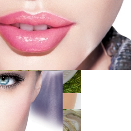
оседи Могут Применить К Вашему Дому
б