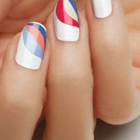
 Варки Риса
ми
дартных Идей Для Хранения Обуви