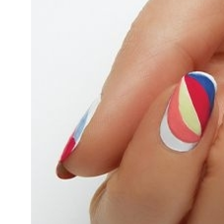
Как Повторно Использовать Воду После
Маникюр С Разноцветными Стрелочка
Необычная Пицца Из Слоеного Теста
Компактно, Красиво, Удобно: 7 Нестан