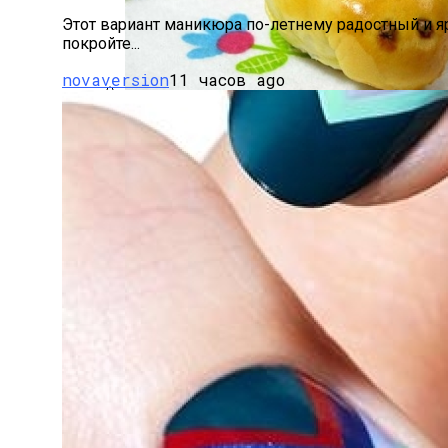
Стильный Маникюр В Клетку
Этот вариант маникюра по-летнему радостный и яр
покройте...
novaversion
11 часов ago
Пирожки С Мясом «Поросята»