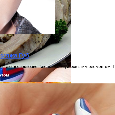
 Для Приготовления Чая Или Кофе
кияжа Губ
гда является иллюзия. Так воспользуйтесь этим элементом
утом