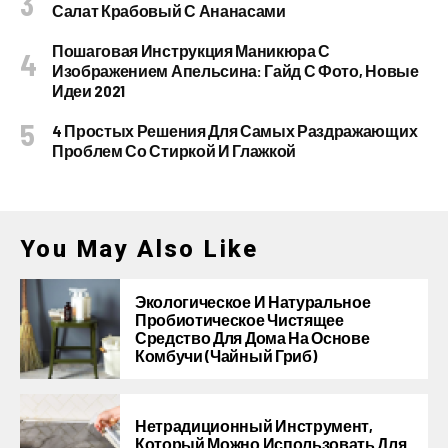
Салат Крабовый С Ананасами
Пошаговая Инструкция Маникюра С
Изображением Апельсина: Гайд С Фото, Новые
Идеи 2021
4 Простых Решения Для Самых Раздражающих
Проблем Со Стиркой И Глажкой
You May Also Like
Экологическое И Натуральное
Пробиотическое Чистящее
Средство Для Дома На Основе
Комбучи (чайный Гриб)
Нетрадиционный Инструмент,
Который Можно Использовать Для