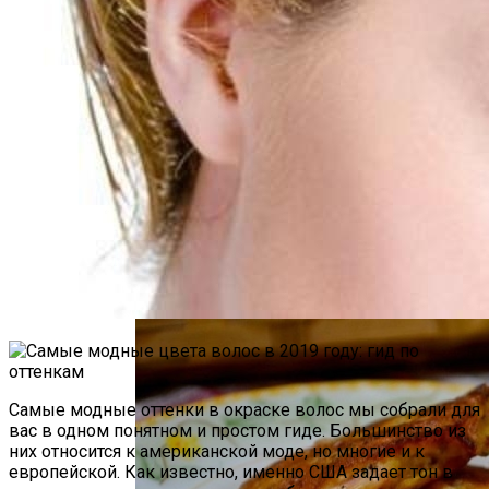
Как Повторно Использовать Воду
После Варки Риса
Психологи Назвали 9 Признаков Того,
Что Вы Никогда Не Разбогатеете
Необычная Пицца Из Слоеного Теста
Самые модные оттенки в окраске волос мы собрали для
вас в одном понятном и простом гиде. Большинство из
них относится к американской моде, но многие и к
европейской. Как известно, именно США задает тон в