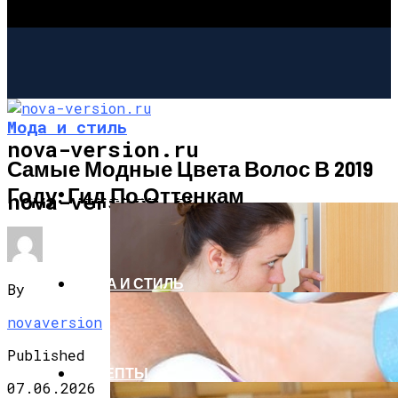
Мода и стиль
nova-version.ru
Самые Модные Цвета Волос В 2019
Году: Гид По Оттенкам
ИНТЕРЕСНОЕ И ПОЗНАВАТЕЛЬНОЕ
nova-version.ru
МОДА И СТИЛЬ
By
novaversion
Published
РЕЦЕПТЫ
07.06.2026