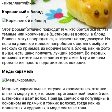
«интеллектуалки».
Какие Растения Сажать Для Удачи,
Коричневый в блонд
Любви И Богатства
Идеи Для Свиданий: 16 Самых Лучших
Этот формат отлично подходит тем, кто боится осветлять
Романтических Встреч Для Вас Двоих
темные или коричневые (шатеновые) волосы в блонд.
Пирожки С Мясом «Поросята»
Волосы могут повредиться, и эффект непредсказуем. Но
если на длинные волосы попробовать сделать омбре в
несколько приемов из коричневого в блонд, как на фото
выше, есть шанс получить лучший эффект. Во-первых,
кончики в итоге вы все равно отрежете. А при полном
провале вы просто подстрижетесь покороче.
Медь/карамель
Медные, карамельные, тягучие и «ароматные» оттенки
опять в моде у тех, кто имеет оригинальный темный или
шатеновый цвет волос. Правда, сейчас они популярны в
основном на прямых и тонких волосах, тогда как на
волнистых и кудрявых в моде светлые тона.