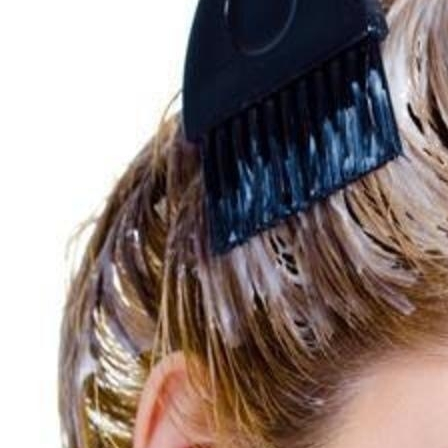
Почему Нельзя Повторно Кипятить
Воду Для Приготовления Чая Или Кофе
Почему Нельзя Вырывать Седые
Волосы И Как Замаскировать Седину
Без Окрашивания
Мясной Рулет С Соевым Соусом И
Кунжутом