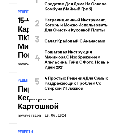
Средство Для Дома На Основе
Комбучи (чайный Гриб)
РЕЦЕПТЫ
15-Часовая
Нетрадиционный Инструмент,
Который Можно Использовать
Картошка Из
Для Очистки Кухонной Плиты
TikTok От
Салат Крабовый С Ананасами
Мишленовского
Пошаговая Инструкция
Повара
Маникюра С Изображением
Апельсина: Гайд С Фото, Новые
novaversion
29.06.2024
Идеи 2021
4 Простых Решения Для Самых
РЕЦЕПТЫ
Раздражающих Проблем Со
Пирожки На
Стиркой И Глажкой
Кефире С
Картошкой
novaversion
29.06.2024
РЕЦЕПТЫ