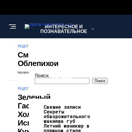
ИНТЕРЕСНОЕ И
ПОЗНАВАТЕЛЬНОЕ
РЕЦЕПТЫ
Смузи С
МОДА И СТИЛЬ
Облепихой
novaversion
30.06.2024
Поиск
РЕЦЕПТЫ
Поиск
РЕЦЕПТЫ
Зеленый
Гаспачо,
Свежие записи
Секреты
Холодный Суп
обворожительного
Испанской
макияжа губ
Летний маникюр в
Кухни
пляжном стиле