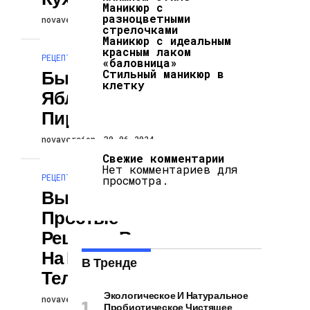
Маникюр с
разноцветными
novaversion
30.06.2024
стрелочками
Маникюр с идеальным
красным лаком
РЕЦЕПТЫ
«баловница»
Быстрый
Стильный маникюр в
клетку
Яблочный
Пирог
novaversion
30.06.2024
Свежие комментарии
Нет комментариев для
РЕЦЕПТЫ
просмотра.
Выпечка
Простые
Рецепты Видео
На Вашем
В Тренде
Телефоне
Экологическое И Натуральное
novaversion
30.06.2024
Пробиотическое Чистящее