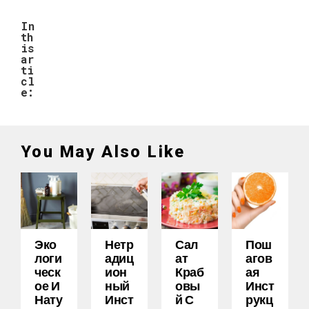
In
th
is
ar
ti
cl
e:
You May Also Like
Эко
Нетр
Сал
Пош
Логи
Адиц
Ат
Агов
Ческ
Ион
Краб
Ая
Ое И
Ный
Овы
Инст
Нату
Инст
Й С
Рукц