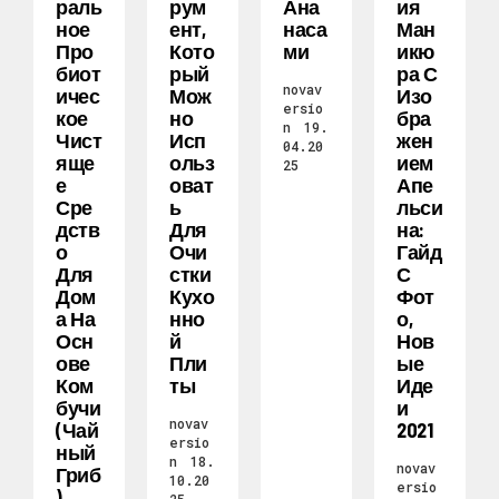
Раль
Рум
Ана
Ия
Ное
Ент,
Наса
Ман
Про
Кото
Ми
Икю
Биот
Рый
Ра С
novav
Ичес
Мож
Изо
ersio
Кое
Но
Бра
n
19.
Чист
Исп
Жен
04.20
Яще
Ольз
Ием
25
Е
Оват
Апе
Сре
Ь
Льси
Дств
Для
На:
О
Очи
Гайд
Для
Стки
С
Дом
Кухо
Фот
А На
Нно
О,
Осн
Й
Нов
Ове
Пли
Ые
Ком
Ты
Иде
Бучи
И
novav
(чай
2021
ersio
Ный
n
18.
novav
Гриб
10.20
ersio
)