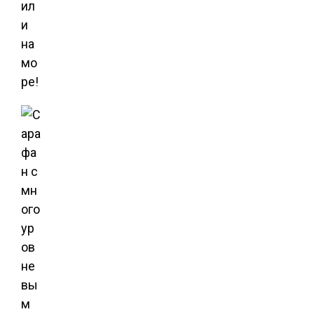
ил
и
на
мо
ре!