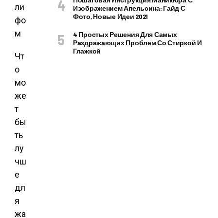
Изображением Апельсина: Гайд С
Фото, Новые Идеи 2021
4 Простых Решения Для Самых
Раздражающих Проблем Со Стиркой И
Глажкой
Чт
о
мо
же
т
бы
ть
лу
чш
е
дл
я
жа