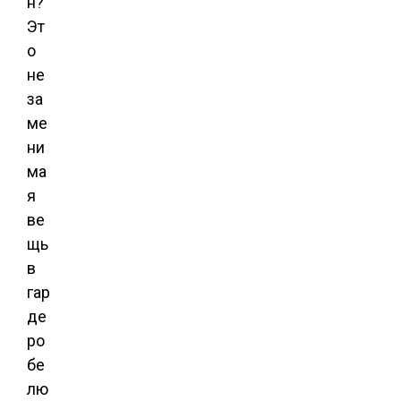
н?
Эт
о
не
за
ме
ни
ма
я
ве
щь
в
гар
де
ро
бе
лю