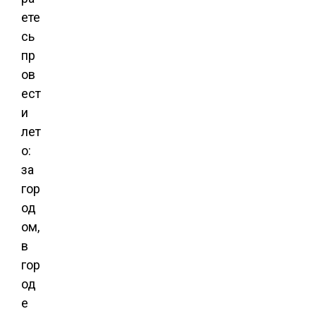
ете
сь
пр
ов
ест
и
лет
о:
за
гор
од
ом,
в
гор
од
е