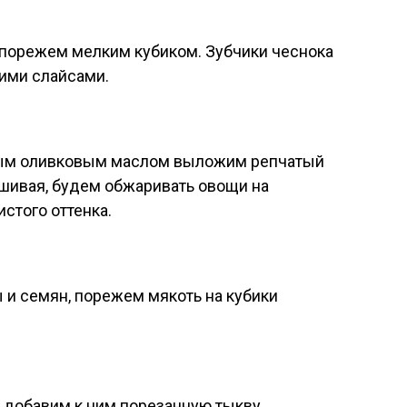
 порежем мелким кубиком. Зубчики чеснока
кими слайсами.
етым оливковым маслом выложим репчатый
ешивая, будем обжаривать овощи на
истого оттенка.
 и семян, порежем мякоть на кубики
, добавим к ним порезанную тыкву.