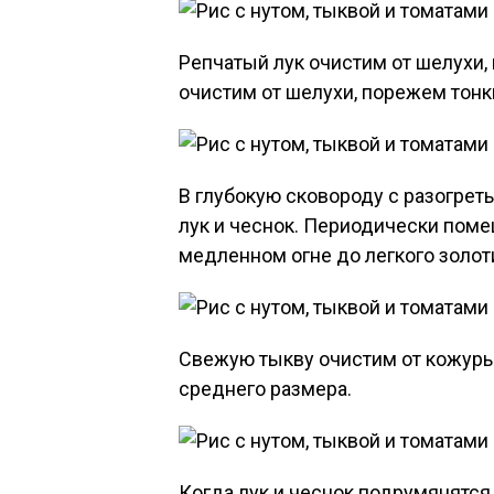
Репчатый лук очистим от шелухи,
очистим от шелухи, порежем тон
В глубокую сковороду с разогр
лук и чеснок. Периодически пом
медленном огне до легкого золот
Свежую тыкву очистим от кожуры
среднего размера.
Когда лук и чеснок подрумянятся