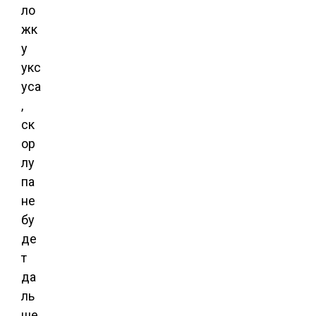
ло
жк
у
укс
уса
,
ск
ор
лу
па
не
бу
де
т
да
ль
ше