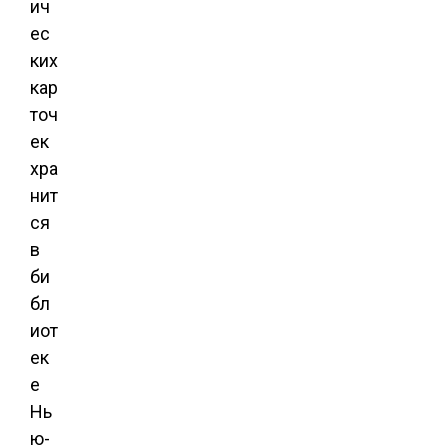
ич
ес
ких
кар
точ
ек
хра
нит
ся
в
би
бл
иот
ек
е
Нь
ю-