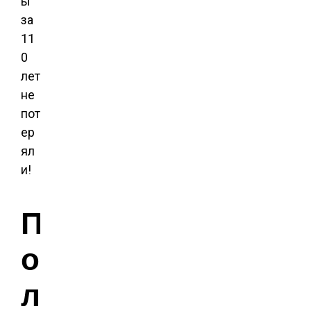
ы
за
11
0
лет
не
пот
ер
ял
и!
П
о
л