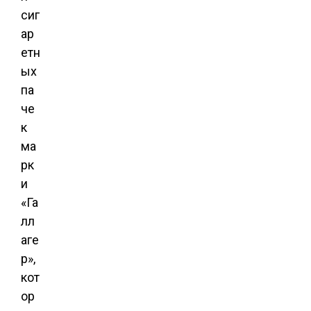
сиг
ар
етн
ых
па
че
к
ма
рк
и
«Га
лл
аге
р»,
кот
ор