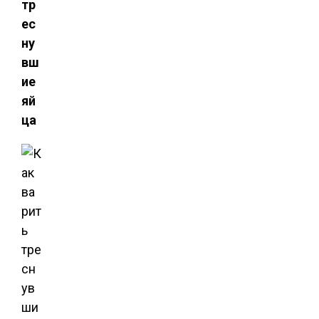
тр
ес
ну
вш
ие
яй
ца