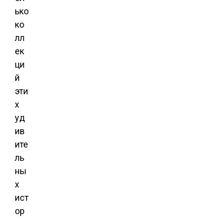
ько
ко
лл
ек
ци
й
эти
х
уд
ив
ите
ль
ны
х
ист
ор