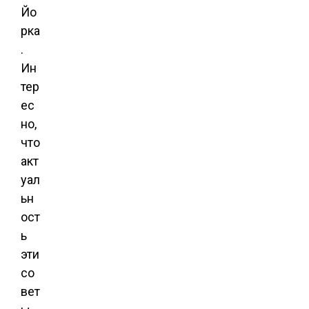
Йо
рка
.
Ин
тер
ес
но,
что
акт
уал
ьн
ост
ь
эти
со
вет