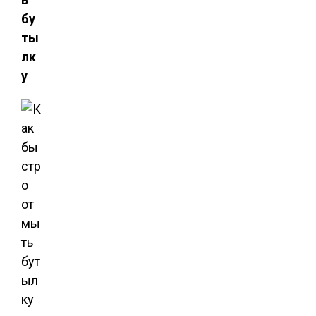
бу
ты
лк
у