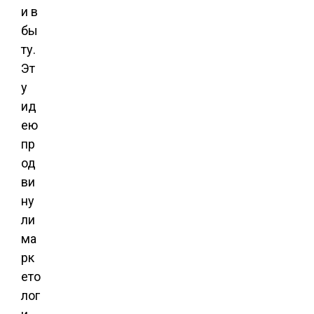
и в
бы
ту.
Эт
у
ид
ею
пр
од
ви
ну
ли
ма
рк
ето
лог