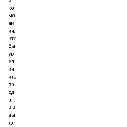
и
ко
мп
ан
ии,
что
бы
ув
ел
ич
ить
пр
од
аж
и и
вы
де