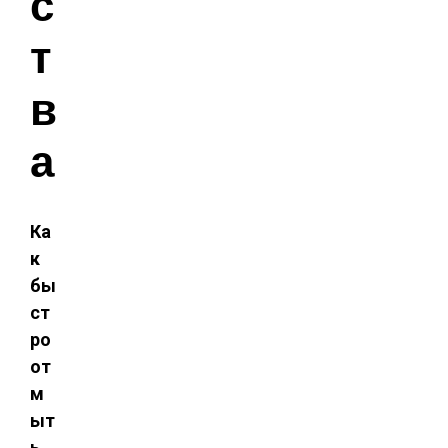
с
т
в
а
Ка
к
бы
ст
ро
от
м
ыт
ь