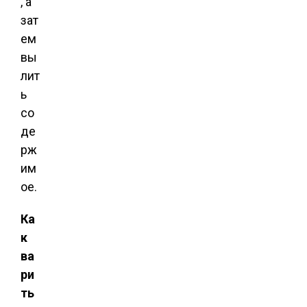
, а
зат
ем
вы
лит
ь
со
де
рж
им
ое.
Ка
к
ва
ри
ть