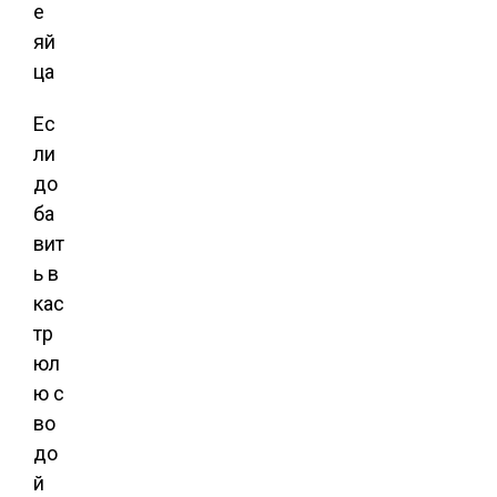
Ес
ли
до
ба
вит
ь в
кас
тр
юл
ю с
во
до
й