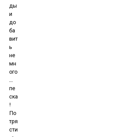
ды
и
до
ба
вит
ь
не
мн
ого
…
пе
ска
!
По
тря
сти