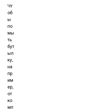
Чт
об
ы
по
мы
ть
бут
ыл
ку,
на
пр
им
ер,
от
ко
мп