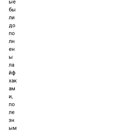
ые
бы
ли
до
по
лн
ен
ы
ла
йф
хак
ам
и,
по
ле
зн
ым