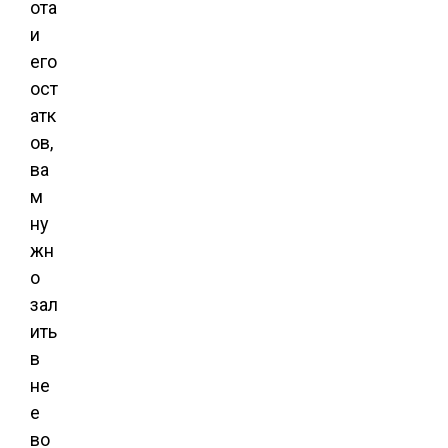
ота
и
его
ост
атк
ов,
ва
м
ну
жн
о
зал
ить
в
не
е
во