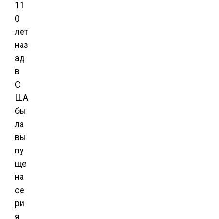
11
0
лет
наз
ад
в
С
ША
бы
ла
вы
пу
ще
на
се
ри
я