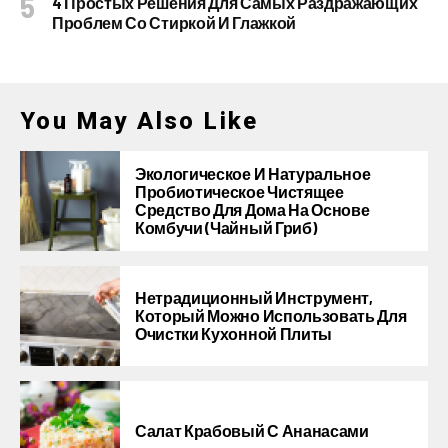
4 Простых Решения Для Самых Раздражающих
Проблем Со Стиркой И Глажкой
You May Also Like
Экологическое И Натуральное
Пробиотическое Чистящее
Средство Для Дома На Основе
Комбучи (чайный Гриб)
Нетрадиционный Инструмент,
Который Можно Использовать Для
Очистки Кухонной Плиты
Салат Крабовый С Ананасами