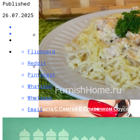
Published
26.07.2025
Разбираемся, Какие Виды Проклятий
Flipboard
Соседи Могут Применить К Вашему
Дому
Reddit
Pinterest
Маникюр С Разноцветными
Стрелочками
Whatsapp
Whatsapp
Паста С Семгой В Сливочном Соусе
Email