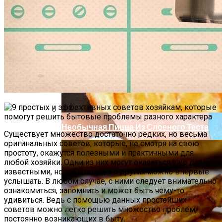
Как Повторно Использовать Воду
После Варки Риса
Стильный Маникюр В Клетку
Необычная Пицца Из Слоеного Теста
Существует множество достаточно редких, но весьма
оригинальных советов, которые, не смотря на свою
простоту, окажутся полезными и практичными для
любой хозяйки. Одни из них могут оказаться уже давно
известными, но забытыми, а о других можно впервые
услышать. В любом случае, с ними следует внимательно
ознакомиться, запомнить и может быть чему-то
удивиться. Ведь с помощью данных простейших
советов можно легко решить множество проблем,
постоянно возникающих в быту.