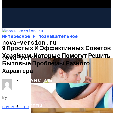
Интересное и познавательное
nova-version.ru
9 Простых И Эффективных Советов
Хозяйкам, Которые Помогут Решить
ИНТЕРЕСНОЕ И ПОЗНАВАТЕЛЬНОЕ
nova-version.ru
Бытовые Проблемы Разного
Характера
МОДА И СТИЛЬ
By
РЕЦЕПТЫ
novaversion