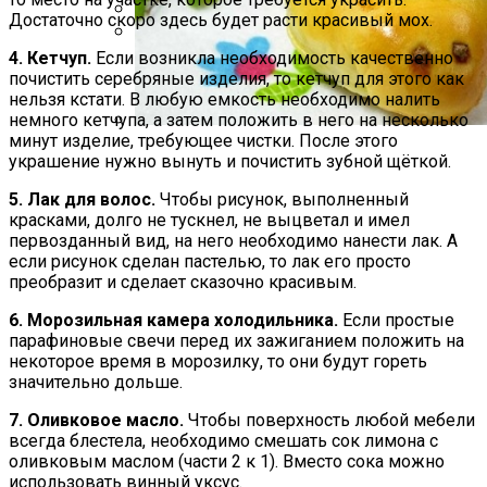
Достаточно скоро здесь будет расти красивый мох.
Какие Растения Сажать Для Удачи,
4. Кетчуп.
Если возникла необходимость качественно
Любви И Богатства
Почему Нельзя Вырывать Седые
почистить серебряные изделия, то кетчуп для этого как
Волосы И Как Замаскировать Седину
нельзя кстати. В любую емкость необходимо налить
Без Окрашивания
немного кетчупа, а затем положить в него на несколько
минут изделие, требующее чистки. После этого
Пирожки С Мясом «Поросята»
украшение нужно вынуть и почистить зубной щёткой.
5. Лак для волос.
Чтобы рисунок, выполненный
красками, долго не тускнел, не выцветал и имел
первозданный вид, на него необходимо нанести лак. А
если рисунок сделан пастелью, то лак его просто
преобразит и сделает сказочно красивым.
6. Морозильная камера холодильника.
Если простые
парафиновые свечи перед их зажиганием положить на
некоторое время в морозилку, то они будут гореть
значительно дольше.
7. Оливковое масло.
Чтобы поверхность любой мебели
всегда блестела, необходимо смешать сок лимона с
оливковым маслом (части 2 к 1). Вместо сока можно
использовать винный уксус.