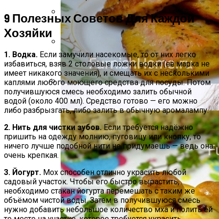
9 Полезных Советов Для Каждой
Компактно, Красиво, Удобно: 7
Хозяйки
Нестандартных Идей Для Хранения
Обуви
1. Водка.
Если замучили насекомые, то от них легко
Маникюр «Достойная»
избавиться, взяв 2 столовые ложки водки (её марка не
имеет никакого значения), и смещать их с несколькими
каплями любого моющего средства для посуды. Потом
получившуюся смесь необходимо залить обычной
Хребты Лосося В Томатном Кляре
водой (около 400 мл). Средство готово — его можно
либо разбрызгать, либо залить в обычную аромалампу.
2. Нить для чистки зубов.
Если требуется надёжно
пришить на одежду молнию, пуговицу или кнопку, то
ничего лучше подобной нити не придумаешь — ведь она
очень крепкая.
3. Йогурт.
Мох способен отлично украсить любой
садовый участок. Чтобы его быстро вырастить,
необходимо стакан йогурта перемешать с таким же
объёмом чистой воды. Затем в получившуюся смесь
нужно добавить небольшое количество мха и полить ей
то место на участке, которое требуется украсить.