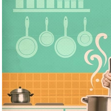
Почему Нельзя Повторно Кипятить
Воду Для Приготовления Чая Или Кофе
Маникюр С Идеальным Красным
Лаком «баловница»
Мясной Рулет С Соевым Соусом И
Кунжутом