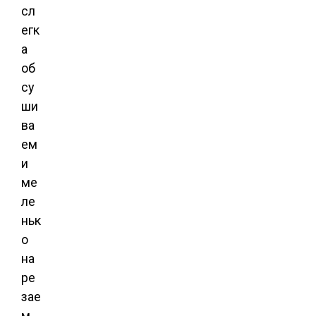
сл
егк
а
об
су
ши
ва
ем
и
ме
ле
ньк
о
на
ре
зае
м.