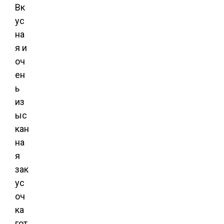
Вк
ус
на
я и
оч
ен
ь
из
ыс
кан
на
я
зак
ус
оч
ка
гот