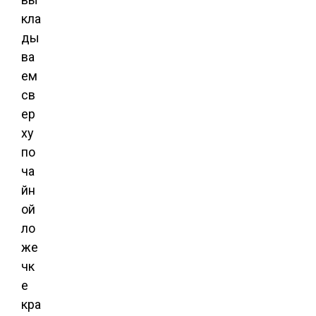
кла
ды
ва
ем
св
ер
ху
по
ча
йн
ой
ло
же
чк
е
кра