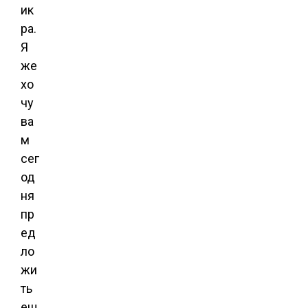
ик
ра.
Я
же
хо
чу
ва
м
сег
од
ня
пр
ед
ло
жи
ть
ещ