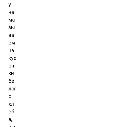
у
на
ма
зы
ва
ем
на
кус
оч
ки
бе
лог
о
хл
еб
а,
вы