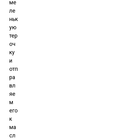
ме
ле
ньк
ую
тер
оч
ку
и
отп
ра
вл
яе
м
его
к
ма
сл