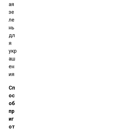
ая
зе
ле
нь
дл
я
укр
аш
ен
ия
Сп
ос
об
пр
иг
от