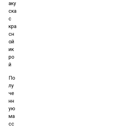
По
лу
че
нн
ую
ма
сс