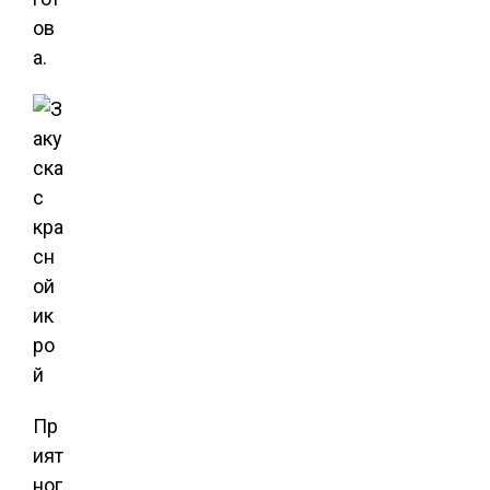
ов
а.
Пр
ият
ног