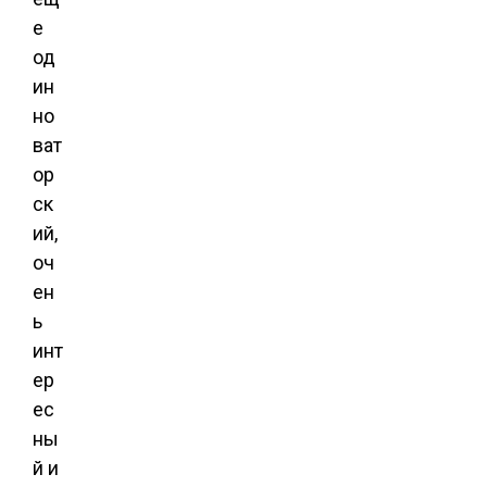
е
од
ин
но
ват
ор
ск
ий,
оч
ен
ь
инт
ер
ес
ны
й и