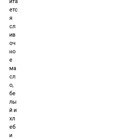
ита
етс
я
сл
ив
оч
но
е
ма
сл
о,
бе
лы
й и
хл
еб
и