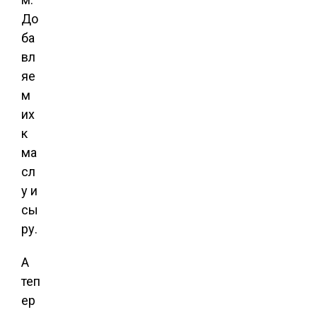
До
ба
вл
яе
м
их
к
ма
сл
у и
сы
ру.
А
теп
ер