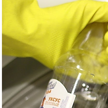
Почему Нельзя Повторно Кипятить
Воду Для Приготовления Чая Или Кофе
Полезные Советы, Которые Помогут
Скрыть Полный Живот
Мясной Рулет С Соевым Соусом И
Кунжутом