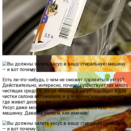
Как Повторно Использовать Воду
После Варки Риса
Идеи Для Свиданий: 16 Самых Лучших
Романтических Встреч Для Вас Двоих
Есть ли что-нибудь, с чем не сможет справиться уксус?
Необычная Пицца Из Слоеного Теста
Действительно, интересно, почему существует так много
чистящих средств, когда обычный уксус подойдет и для
чистки салона автомобиля, и для ароматизации комнаты,
где живет десяток маленьких щенков вашей собаки!
Уксус даже может почистить вашу стиральную
машинку. Давайте узнаем, как именно!