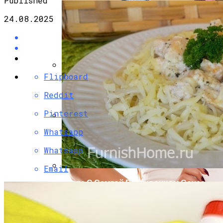
Published
24.08.2025
Flipboard
Разбираемся, Какие Виды Проклятий
Соседи Могут Применить К Вашему
Reddit
Дому
Pinterest
Whatsapp
Психологи Назвали 9 Признаков Того,
Что Вы Никогда Не Разбогатеете
Whatsapp
Email
Паста С Семгой В Сливочном Соусе