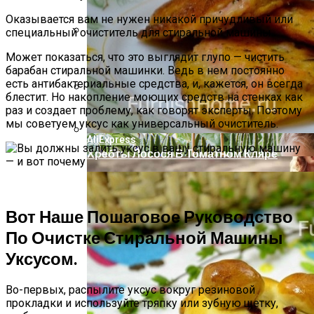
Оказывается вам не нужен никакой причудливый или
специальный очиститель для стиральной машины.
Компактно, Красиво, Удобно: 7
Может показаться, что это выглядит глупо — чистить
Нестандартных Идей Для Хранения
барабан стиральной машинки. Ведь в нем постоянно
Обуви
есть антибактериальные средства, и, кажется, он всегда
блестит. Но накопление моющих средств на стенках как
раз и создает проблему, как говорят эксперты. Поэтому
Аппаратная Домашняя Косметология С
мы советуем уксус как универсальный очиститель.
Помощью Гаджетов: Что Купить На
AliExpress
Хребты Лосося В Томатном Кляре
Вот Наше Пошаговое Руководство
По Очистке Стиральной Машины
Уксусом.
Во-первых, распылите уксус вокруг резиновой
прокладки и используйте тряпку или зубную щетку,