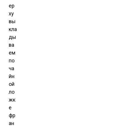
ер
ху
вы
кла
ды
ва
ем
по
ча
йн
ой
ло
жк
е
фр
ан