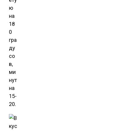
ю
на
18
0
гра
ду
со
в,
ми
нут
на
15-
20.