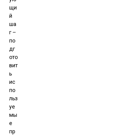
щи
й
ша
г –
по
дг
ото
вит
ь
ис
по
льз
уе
мы
е
пр