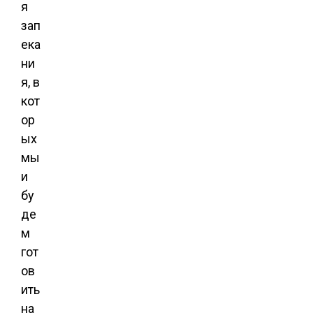
я
зап
ека
ни
я, в
кот
ор
ых
мы
и
бу
де
м
гот
ов
ить
на