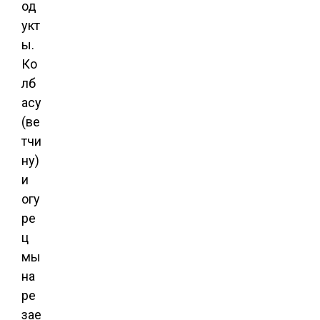
од
укт
ы.
Ко
лб
асу
(ве
тчи
ну)
и
огу
ре
ц
мы
на
ре
зае