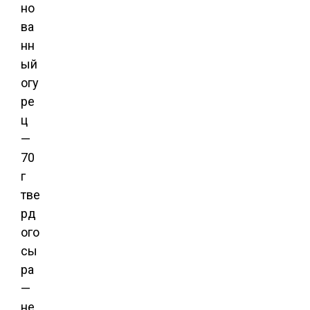
но
ва
нн
ый
огу
ре
ц
—
70
г
тве
рд
ого
сы
ра
—
не