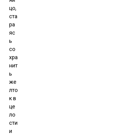
цо,
ста
ра
яс
ь
со
хра
нит
ь
же
лто
к в
це
ло
сти
и