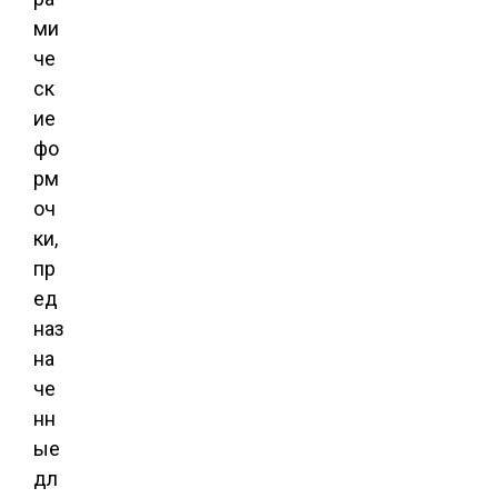
ми
че
ск
ие
фо
рм
оч
ки,
пр
ед
наз
на
че
нн
ые
дл