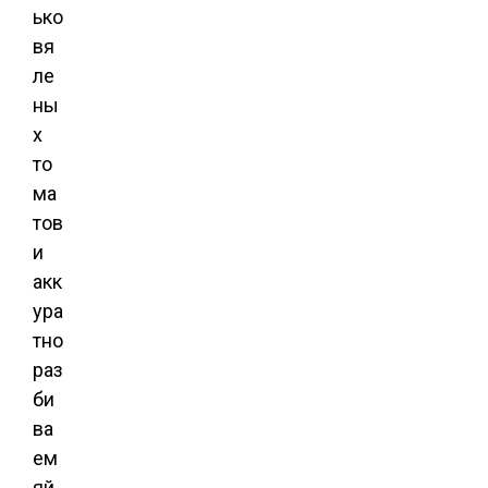
ько
вя
ле
ны
х
то
ма
тов
и
акк
ура
тно
раз
би
ва
ем
яй