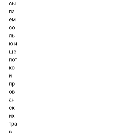
сы
па
ем
со
ль
ю и
ще
пот
ко
й
пр
ов
ан
ск
их
тра
в.