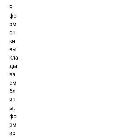
В
фо
рм
оч
ки
вы
кла
ды
ва
ем
бл
ин
ы,
фо
рм
ир