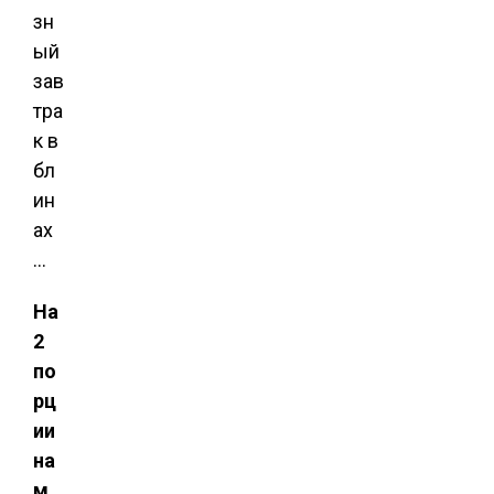
зн
ый
зав
тра
к в
бл
ин
ах
…
На
2
по
рц
ии
на
м