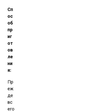
Сп
ос
об
пр
иг
от
ов
ле
ни
я:
Пр
еж
де
вс
его