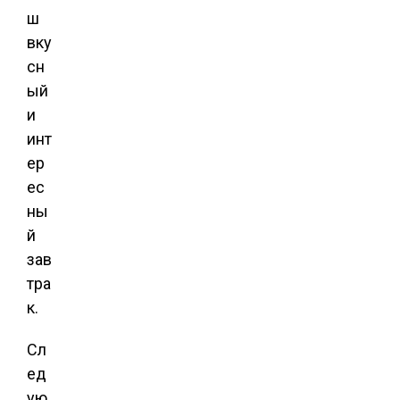
ш
вку
сн
ый
и
инт
ер
ес
ны
й
зав
тра
к.
Сл
ед
ую