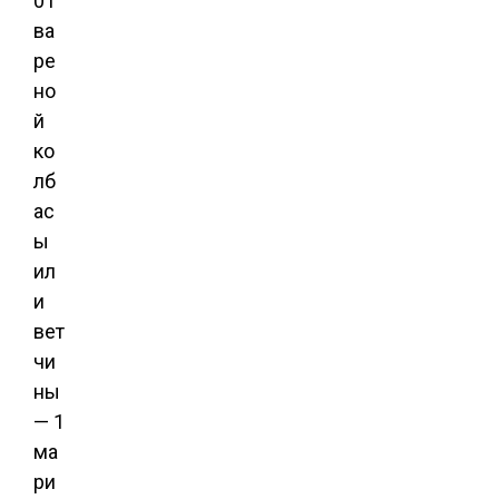
0 г
ва
ре
но
й
ко
лб
ас
ы
ил
и
вет
чи
ны
— 1
ма
ри