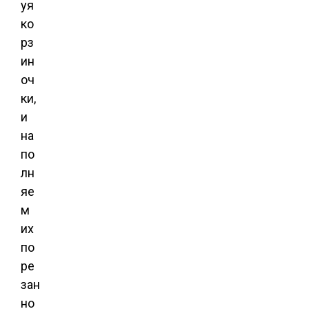
уя
ко
рз
ин
оч
ки,
и
на
по
лн
яе
м
их
по
ре
зан
но