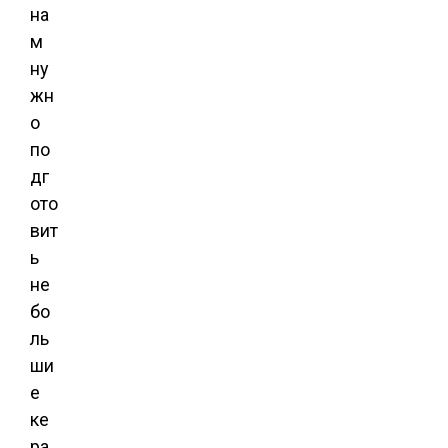
на
м
ну
жн
о
по
дг
ото
вит
ь
не
бо
ль
ши
е
ке
ра