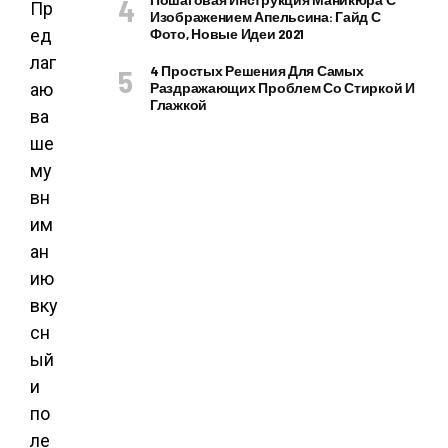
Пр
Изображением Апельсина: Гайд С
ед
Фото, Новые Идеи 2021
лаг
4 Простых Решения Для Самых
аю
Раздражающих Проблем Со Стиркой И
Глажкой
ва
ше
му
вн
им
ан
ию
вку
сн
ый
и
по
ле