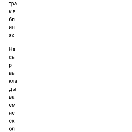
На
сы
р
вы
кла
ды
ва
ем
не
ск
ол