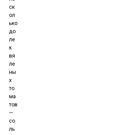
ск
ол
ько
до
ле
к
вя
ле
ны
х
то
ма
тов
—
со
ль