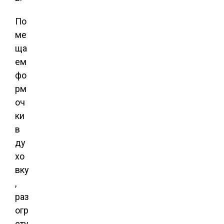
По
ме
ща
ем
фо
рм
оч
ки
в
ду
хо
вку
,
раз
огр
ету