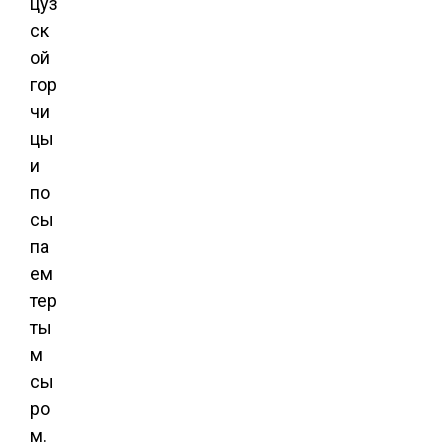
цуз
ск
ой
гор
чи
цы
и
по
сы
па
ем
тер
ты
м
сы
ро
м.