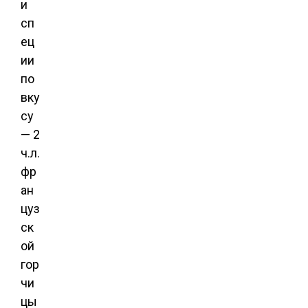
и
сп
ец
ии
по
вку
су
— 2
ч.л.
фр
ан
цуз
ск
ой
гор
чи
цы