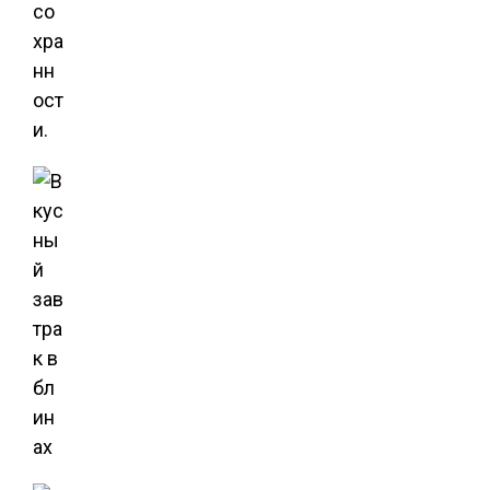
со
хра
нн
ост
и.