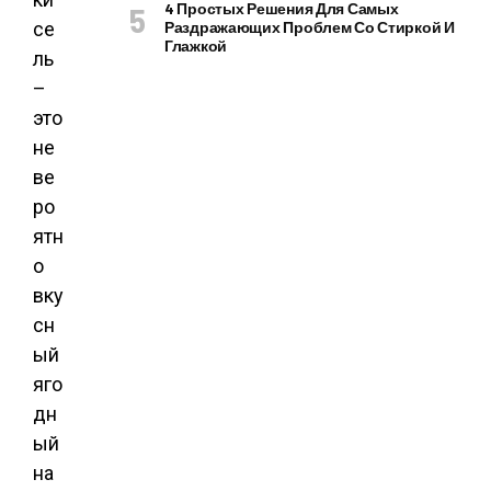
4 Простых Решения Для Самых
се
Раздражающих Проблем Со Стиркой И
Глажкой
ль
–
это
не
ве
ро
ятн
о
вку
сн
ый
яго
дн
ый
на