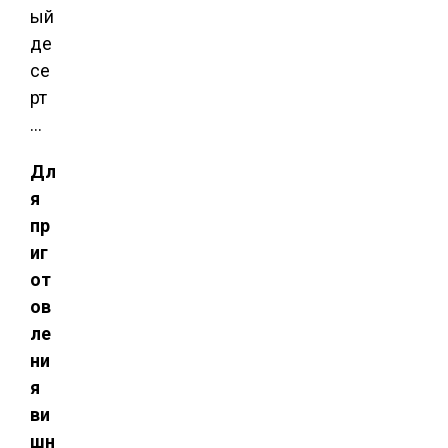
ый
де
се
рт
…
Дл
я
пр
иг
от
ов
ле
ни
я
ви
шн