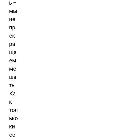
ь –
мы
не
пр
ек
ра
ща
ем
ме
ша
ть.
Ка
к
тол
ько
ки
се