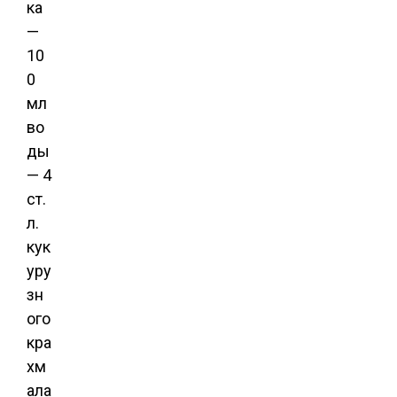
ка
—
10
0
мл
во
ды
— 4
ст.
л.
кук
уру
зн
ого
кра
хм
ала