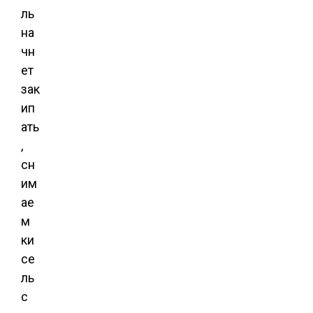
ль
на
чн
ет
зак
ип
ать
,
сн
им
ае
м
ки
се
ль
с