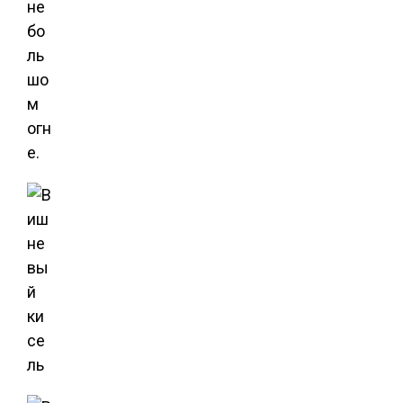
не
бо
ль
шо
м
огн
е.