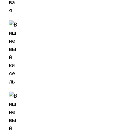
ва
я.