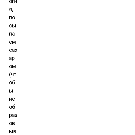
огн
я,
по
сы
па
ем
сах
ар
ом
(чт
об
ы
не
об
раз
ов
ыв