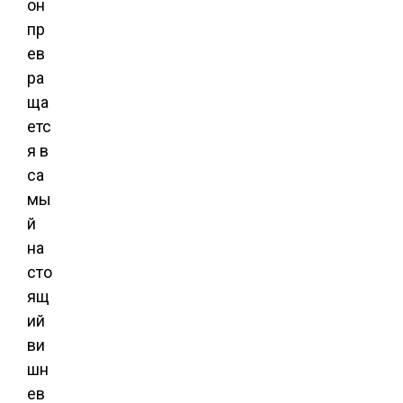
он
пр
ев
ра
ща
етс
я в
са
мы
й
на
сто
ящ
ий
ви
шн
ев