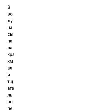
В
во
ду
на
сы
па
ла
кра
хм
ал
и
тщ
ате
ль
но
пе