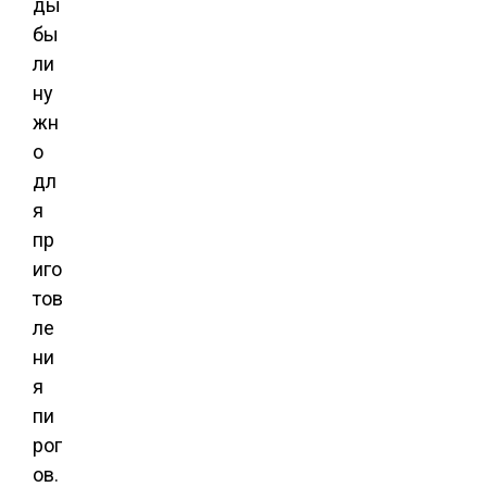
ды
бы
ли
ну
жн
о
дл
я
пр
иго
тов
ле
ни
я
пи
рог
ов.