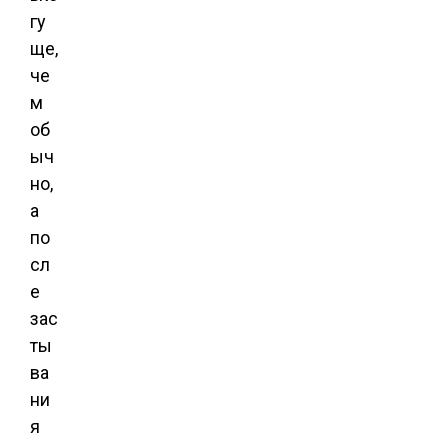
гу
ще,
че
м
об
ыч
но,
а
по
сл
е
зас
ты
ва
ни
я