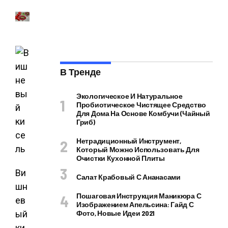
В Тренде
Экологическое И Натуральное
Пробиотическое Чистящее Средство
Для Дома На Основе Комбучи (чайный
Гриб)
Нетрадиционный Инструмент,
Который Можно Использовать Для
Очистки Кухонной Плиты
Ви
Салат Крабовый С Ананасами
шн
Пошаговая Инструкция Маникюра С
ев
Изображением Апельсина: Гайд С
ый
Фото, Новые Идеи 2021
ки