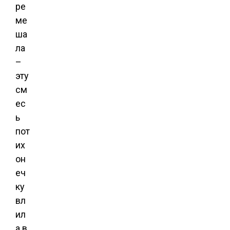
ре
ме
ша
ла
–
эту
см
ес
ь
пот
их
он
еч
ку
вл
ил
а в