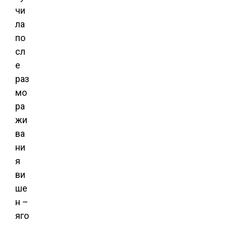
чи
ла
по
сл
е
раз
мо
ра
жи
ва
ни
я
ви
ше
н –
яго