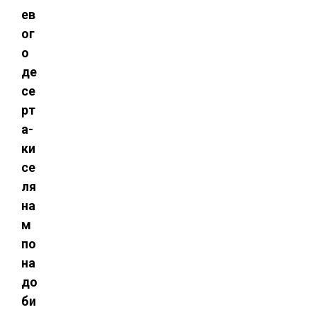
ев
ог
о
де
се
рт
а-
ки
се
ля
на
м
по
на
до
би