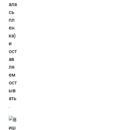
ала
сь
пл
ен
ка)
и
ост
ав
ля
ем
ост
ыв
ать
.