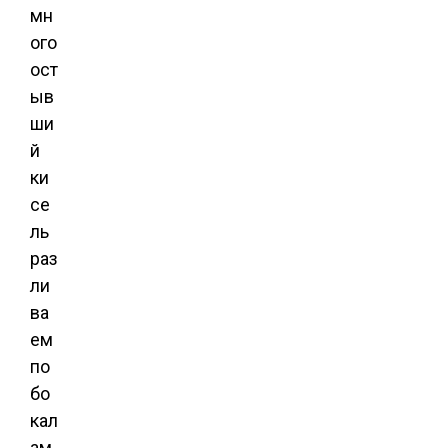
мн
ого
ост
ыв
ши
й
ки
се
ль
раз
ли
ва
ем
по
бо
кал
ам