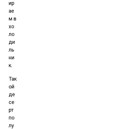
ир
ае
м в
хо
ло
ди
ль
ни
к.
Так
ой
де
се
рт
по
лу