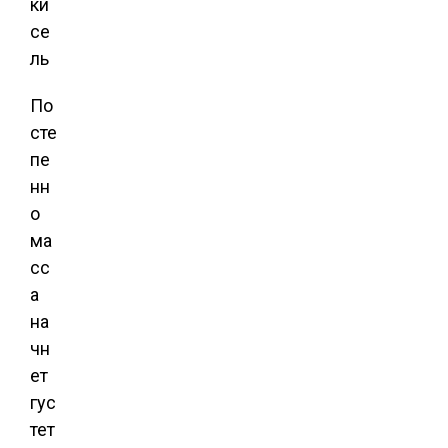
По
сте
пе
нн
о
ма
сс
а
на
чн
ет
гус
тет