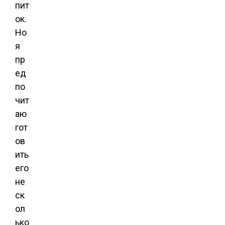
пит
ок.
Но
я
пр
ед
по
чит
аю
гот
ов
ить
его
не
ск
ол
ько