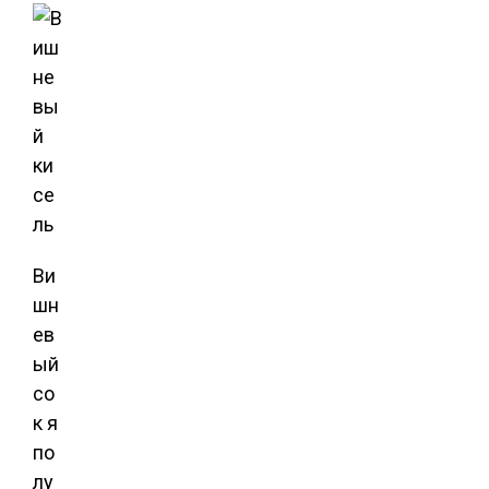
Ви
шн
ев
ый
со
к я
по
лу