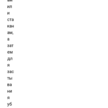
ил
и
ста
кан
ам,
а
зат
ем
дл
я
зас
ты
ва
ни
я
уб