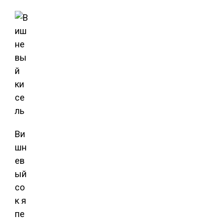
Ви
шн
ев
ый
со
к я
пе