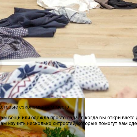
 Варки Риса
вам вещь или одежда просто падает, когда вы открываете
вам изучить несколько хитростей, которые помогут вам сд
дартных Идей Для Хранения Обуви