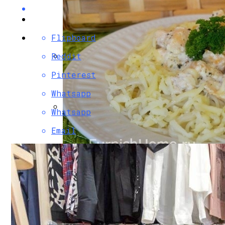
Flipboard
Reddit
Разбираемся, Какие Виды Проклятий С
Pinterest
Whatsapp
Whatsapp
Маникюр Бордового Цвета
Email
Паста С Семгой В Сливочном Соусе