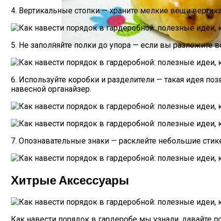
4. Вертикальные стопки — храните мелкие вещи вертика
Маникюр С Идеальным Красным Лаком 
5. Не заполняйте полки до упора — если вы разложите
Пирожки С Мясом «Поросята»
6. Используйте коробки и разделители — такая идея по
навесной органайзер.
7. Опознавательные знаки — расклейте небольшие стике
Хитрые Аксессуары
Как навести порядок в гардеробе мы узнали, давайте 