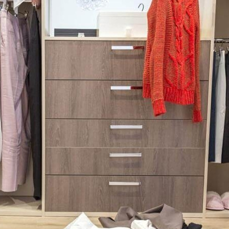
 Для Приготовления Чая Или Кофе
б
утом