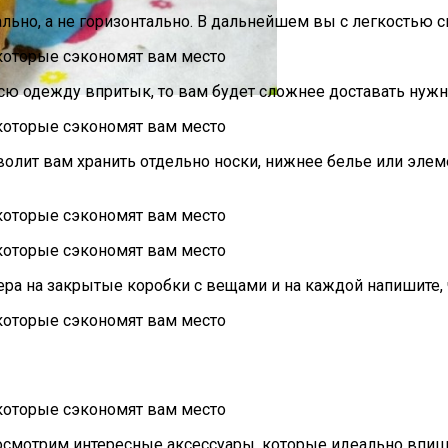
льно, а не горизонтально. В дальнейшем вы с легкостью с
«баловница»
 всю одежду впритык, то вам будет сложнее доставать нуж
зволит вам хранить отдельно носки, нижнее белье или элем
ра на закрытые коробки с вещами и на каждой напишите, ч
посмотрим интересные аксессуары, которые идеально впиш