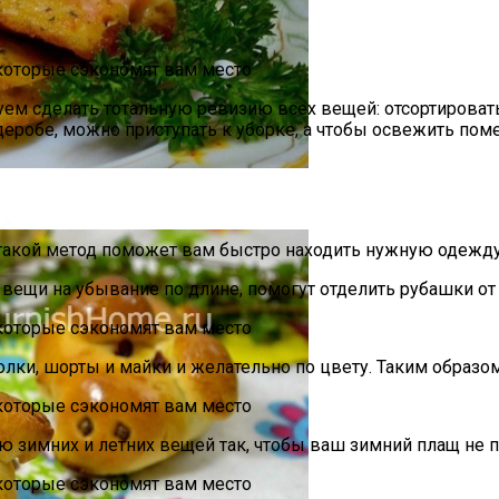
ми
м сделать тотальную ревизию всех вещей: отсортировать, 
деробе, можно приступать к уборке, а чтобы освежить по
 такой метод поможет вам быстро находить нужную одежду.
ещи на убывание по длине, помогут отделить рубашки от 
тболки, шорты и майки и желательно по цвету. Таким обра
и И Богатства
 зимних и летних вещей так, чтобы ваш зимний плащ не по