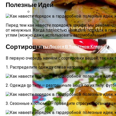
Полезные Идеи
Маникюр С Разноцветными Стрелочка
Перед тем как навести порядок в шкафу, мы рекомендуе
от ненужных. Когда полностью наведете порядок в гар
углам (можно даже использовать автомобильные).
Сортировка
Хребты Лосося В Томатном Кляре
В первую очередь начнем с сортировки вещей, так как
1. Распределите одежду слева направо — развешанные в
2. Одежда по типу — разграничьте вещи по их типу: фу
Какие Растения Сажать Для Удачи, Любв
3. Сезонные костюмы — проведите строгую организацию