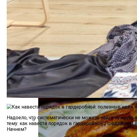
Как Повторно Использовать Воду После
Летний Маникюр В Пляжном Стиле
Необычная Пицца Из Слоеного Теста
Надоело, что систематически не можете найти нужную 
тему: как навести порядок в гардеробной. Предлагаем 
Начнем?
Компактно, Красиво, Удобно: 7 Нестан