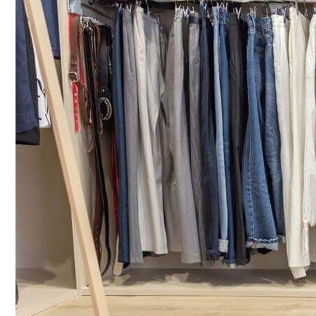
Почему Нельзя Повторно Кипятить Воду
Секреты Обворожительного Макияжа Гу
Мясной Рулет С Соевым Соусом И Кунж