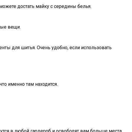
можете достать майку с середины белья.
ные вещи.
енты для шитья. Очень удобно, если использовать
то именно там находится.
утся в любой гардероб и освободят вам больше места.