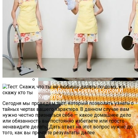
Почему Нельзя Повторно Кипятить
Воду Для Приготовления Чая Или Кофе
Как Связать Простой Хлопковый
Коврик Для Ванной Комнаты
Мясной Рулет С Соевым Соусом И
Кунжутом
Сегодня мы проведем тест, который позволить узнать о
тайных чертах вашего характера. В данном случае вам
нужно честно признаться себе — какое домашнее дело
или обязанность вы постоянно избегаете или просто
ненавидите делать. Дать ответ на этот вопрос нужно до
того, как вы прочтете результаты далее.