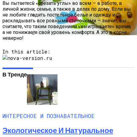
Вы пытаетесь «срезать углы» во всем — в работе, в
личной жизни, семье, а также в делах по дому. Если вы
Какие Растения Сажать Для Удачи,
не любите гладить постельное белье и одежду и
Любви И Богатства
раскладывать все ровными стопочками — значит, вы
Как Хранить Зимнюю Одежду И Обувь
считаете, что таким поведением «выигрываете» время,
а не понижаете свой уровень комфорта. А это в корне
неверно!
Пирожки С Мясом «Поросята»
In this article:
В Тренде
ИНТЕРЕСНОЕ И ПОЗНАВАТЕЛЬНОЕ
Экологическое И Натуральное