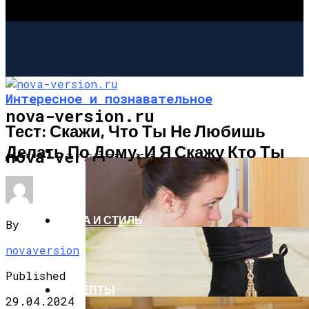
Интересное и познавательное
nova-version.ru
Тест: Скажи, Что Ты Не Любишь
Делать По Дому, И Я Скажу Кто Ты
ИНТЕРЕСНОЕ И ПОЗНАВАТЕЛЬНОЕ
nova-version.ru
МОДА И СТИЛЬ
By
novaversion
Published
РЕЦЕПТЫ
29.04.2024