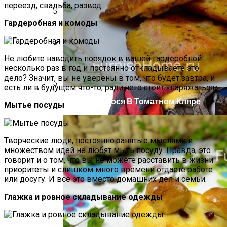
переезд, свадьба, развод.
Гардеробная и комоды
Компактно, Красиво, Удобно: 7
Нестандартных Идей Для Хранения
Обуви
Не любите наводить порядок в вашей гардеробной
Использование Кокосового Масла Для
несколько раз в год и постоянно откладываете это
Волос И Кожи
дело? Значит, вы не уверены в том, что будет завтра, и
есть ли в будущем что-то, ради чего стоит «наряжаться».
Хребты Лосося В Томатном Кляре
Мытье посуды
Творческие люди, постоянно занятые мыслями и
множеством идей не любят мыть посуду. Правда, это
говорит и о том, что вы не можете расставить в жизни
приоритеты и слишком много времени отдаете работе
или досугу. И все это вместо домашних дел и семьи.
Глажка и ровное складывание одежды