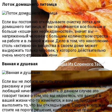
Лоток домашнего питомца
Если вы постоянно откладываете очистку лотка для
Как Повторно Использовать Воду
домашнего питомца, и там скапливается все больше и
После Варки Риса
больше «кошачьих неожиданностей», значит вы —
напряженный человек с большим количеством стресса
на работе и в личной жизни. Дело в том, что накопление
Как Связать Детские Шорты
столь «активного» вещества в своем доме может
выдержать только человек, у которого действительно
очень много стресса в жизни.
Ванная и душевая
Необычная Пицца Из Слоеного Теста
Если вы не любите чистить душевую кабину и ванную,
раковину и унитаз — значит вы человек спонтанный, не
любящий ничего планировать. В данном случае это
говорит также о том, что вы надеетесь, что вскоре в
вашей жизни что-то изменится, и вам не придется
выполнять то, что вы откладываете. Скорее всего, вы
стоите на пороге решения, которое нужно принять —