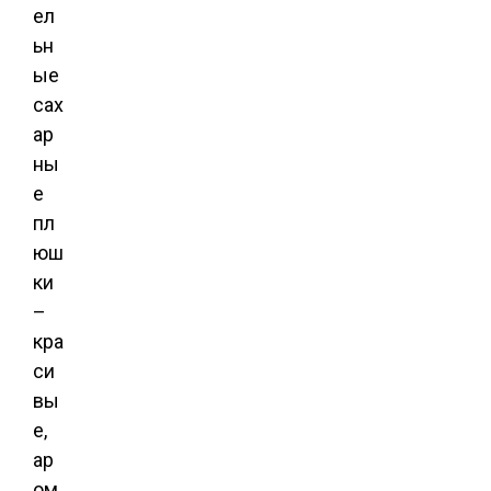
ел
ьн
ые
сах
ар
ны
е
пл
юш
ки
–
кра
си
вы
е,
ар
ом