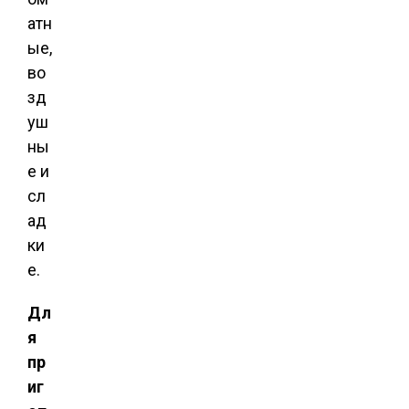
атн
ые,
во
зд
уш
ны
е и
сл
ад
ки
е.
Дл
я
пр
иг