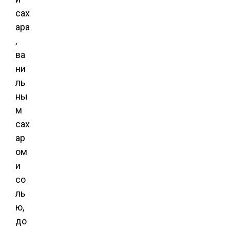
сах
ара
,
ва
ни
ль
ны
м
сах
ар
ом
и
со
ль
ю,
до