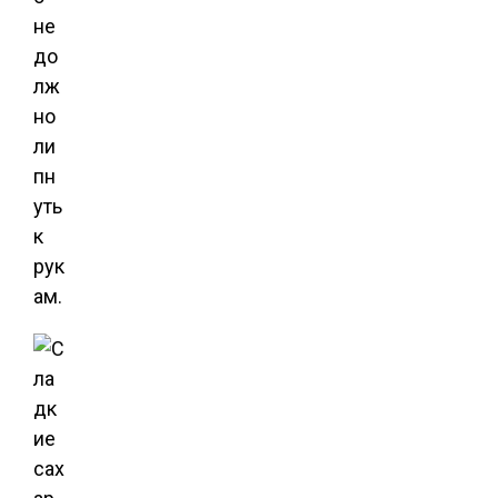
не
до
лж
но
ли
пн
уть
к
рук
ам.