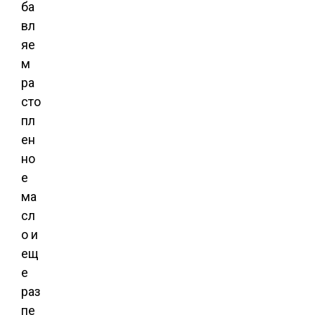
ба
вл
яе
м
ра
сто
пл
ен
но
е
ма
сл
о и
ещ
е
раз
пе