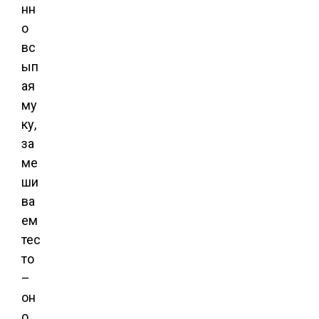
нн
о
вс
ып
ая
му
ку,
за
ме
ши
ва
ем
тес
то
–
он
о