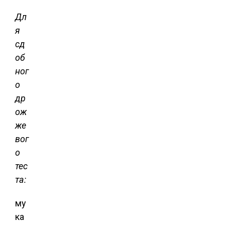
Дл
я
сд
об
ног
о
др
ож
же
вог
о
тес
та:
му
ка