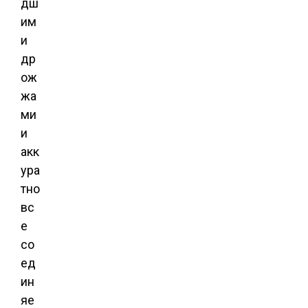
дш
им
и
др
ож
жа
ми
и
акк
ура
тно
вс
е
со
ед
ин
яе