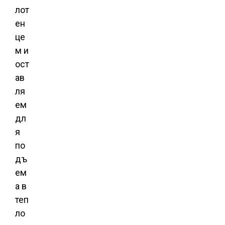
лот
ен
це
м и
ост
ав
ля
ем
дл
я
по
дъ
ем
а в
теп
ло