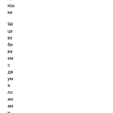
Яй
ца
вз
би
ва
ем
с
дв
ум
я
ло
жк
ам
и