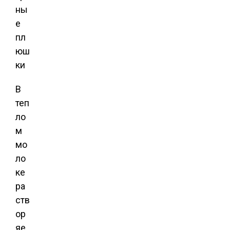
В
теп
ло
м
мо
ло
ке
ра
ств
ор
яе