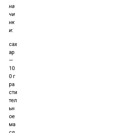
на
чи
нк
и:
сах
ар
—
10
0 г
ра
сти
тел
ьн
ое
ма
сл