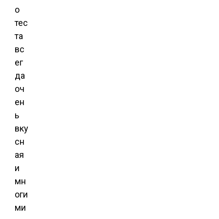
о
тес
та
вс
ег
да
оч
ен
ь
вку
сн
ая
и
мн
оги
ми