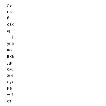
ль
ны
й
сах
ар
– 1
упа
ко
вка
др
ож
жи
сух
ие
— 1
ст.