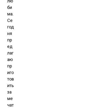
лю
би
ма.
Се
год
ня
пр
ед
лаг
аю
пр
иго
тов
ить
за
ме
чат