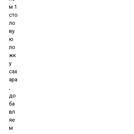
м 1
сто
ло
ву
ю
ло
жк
у
сах
ара
,
до
ба
вл
яе
м