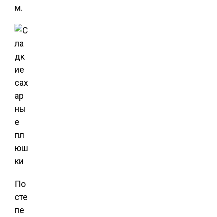
м.
По
сте
пе