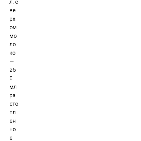
л. с
ве
рх
ом
мо
ло
ко
—
25
0
мл
ра
сто
пл
ен
но
е