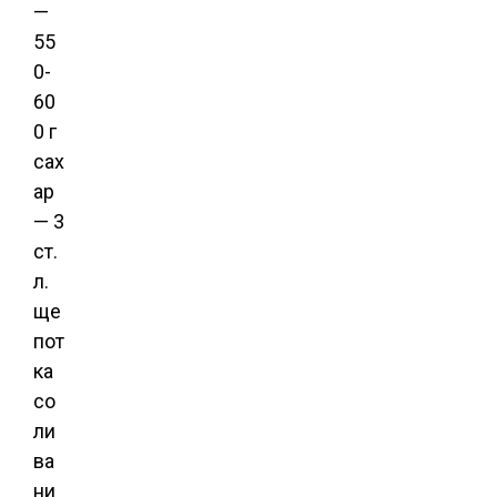
—
55
0-
60
0 г
сах
ар
— 3
ст.
л.
ще
пот
ка
со
ли
ва
ни