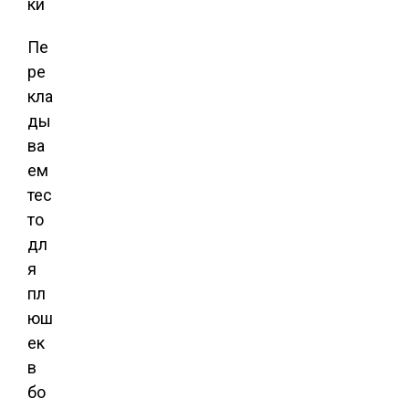
Пе
ре
кла
ды
ва
ем
тес
то
дл
я
пл
юш
ек
в
бо