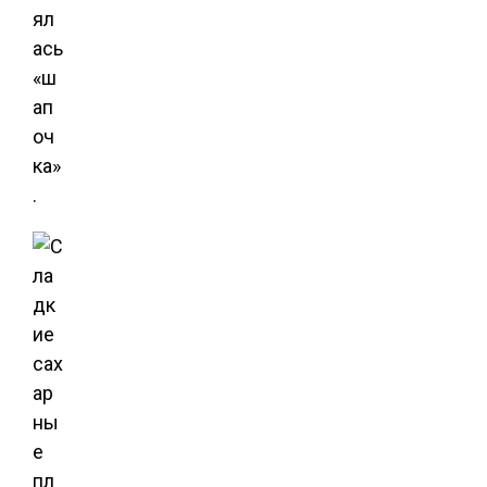
ял
ась
«ш
ап
оч
ка»
.