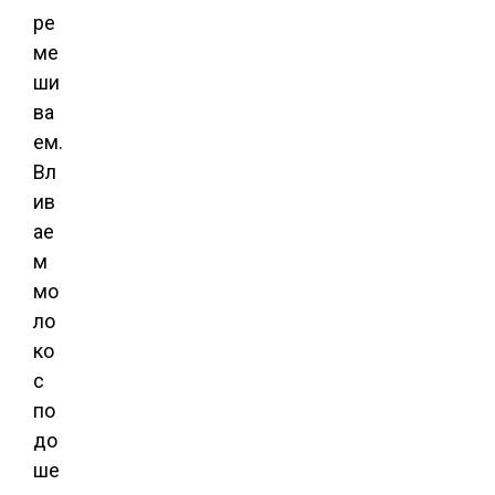
ре
ме
ши
ва
ем.
Вл
ив
ае
м
мо
ло
ко
с
по
до
ше