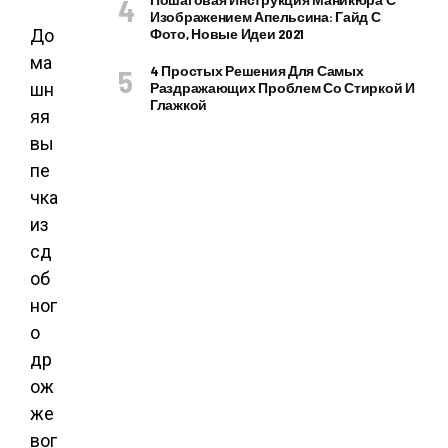
Изображением Апельсина: Гайд С
До
Фото, Новые Идеи 2021
ма
4 Простых Решения Для Самых
шн
Раздражающих Проблем Со Стиркой И
Глажкой
яя
вы
пе
чка
из
сд
об
ног
о
др
ож
же
вог