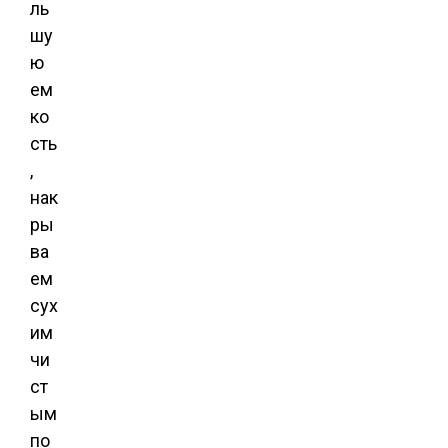
ль
шу
ю
ем
ко
сть
,
нак
ры
ва
ем
сух
им
чи
ст
ым
по