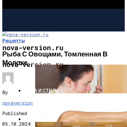
Рецепты
nova-version.ru
Рыба С Овощами, Томленная В
Молоке
ИНТЕРЕСНОЕ И ПОЗНАВАТЕЛЬНОЕ
nova-version.ru
МОДА И СТИЛЬ
By
novaversion
Published
РЕЦЕПТЫ
05.10.2024