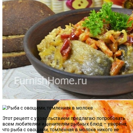
Почему Нельзя Повторно Кипятить
Воду Для Приготовления Чая Или Кофе
Маникюр Бордового Цвета
Мясной Рулет С Соевым Соусом И
Кунжутом
Этот рецепт с удовольствием предлагаю попробовать
всем любителям и ценителям рыбных блюд – уверена,
что рыба с овощами, томленная в молоке никого не