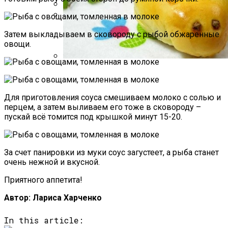
Какие Растения Сажать Для Удачи,
Любви И Богатства
Маникюр С Разноцветными
Затем выкладываем в сковороду с рыбой обжаренные
Стрелочками
овощи.
Пирожки С Мясом «Поросята»
Для приготовления соуса смешиваем молоко с солью и
перцем, а затем выливаем его тоже в сковороду –
пускай всё томится под крышкой минут 15-20.
За счет панировки из муки соус загустеет, а рыба станет
очень нежной и вкусной.
Приятного аппетита!
Автор: Лариса Харченко
In this article: