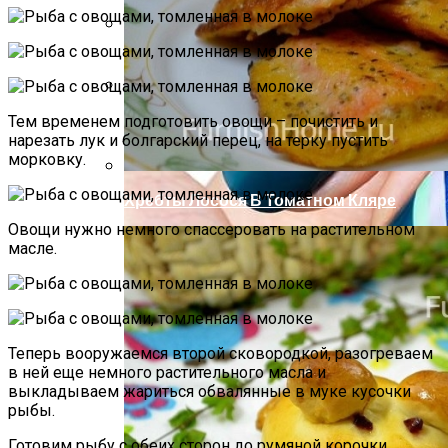
Компактно, Красиво, Удобно: 7
Нестандартных Идей Для Хранения
Обуви
Летний Маникюр В Пляжном Стиле
Тем временем подготовить овощи – почистить и
нарезать лук и болгарский перец, на терку пустить
морковку.
Хребты Лосося В Томатном Кляре
Овощи нужно немного спассеровать на растительном
масле.
Теперь вооружаемся второй сковородкой, разогреваем
в ней еще немного растительного масла и
выкладываем жариться обвалянные в муке кусочки
рыбы.
Готовим рыбу с обеих сторон до румяной корочки.