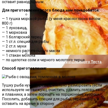
оставит равнодушным.
Для приготовления этого блюда нам понадобится:
— 1 тушка морской рыбы (у меня красноглазка весом
Как Повторно Использовать Воду
800 г)
После Варки Риса
— 1 луковица
— 1 морковка
— 1 болгарский перец
Секреты Обворожительного Макияжа
— 1 ст.л. специй для рыбы
Губ
— 2 ст.л. муки
— немного растительного масла
— 1 стакан молока
— по щепотке соли и черного молотого перца
Необычная Пицца Из Слоеного Теста
Способ приготовления:
Тушку рыба нужно предварительно разморозить (если
используете не свежую), очистить, удалить голову, хвост
и плавники, а затем порезать на порционные кусочки.
Посолить, добавить специи для рыбы, перемешать и
оставить на время в сторону.