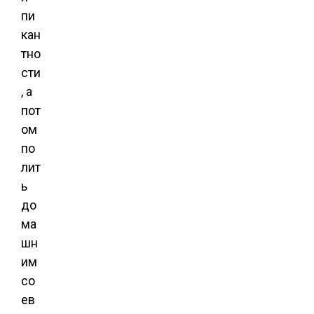
пи
кан
тно
сти
, а
пот
ом
по
лит
ь
до
ма
шн
им
со
ев