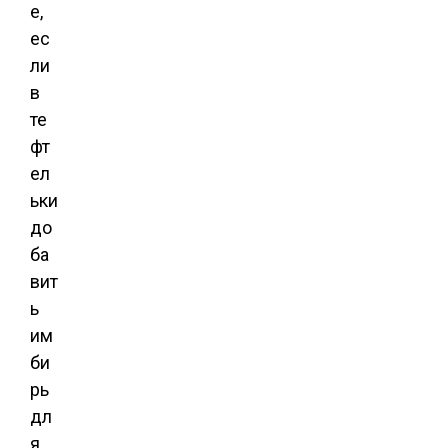
е,
ес
ли
в
те
фт
ел
ьки
до
ба
вит
ь
им
би
рь
дл
я