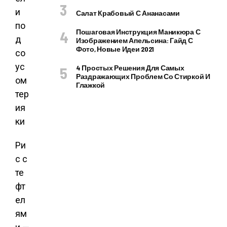
Салат Крабовый С Ананасами
Пошаговая Инструкция Маникюра С
Изображением Апельсина: Гайд С
Фото, Новые Идеи 2021
4 Простых Решения Для Самых
Раздражающих Проблем Со Стиркой И
Глажкой
Ри
с с
те
фт
ел
ям