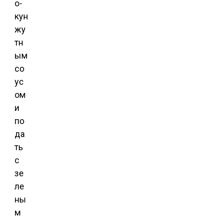
о-
кун
жу
тн
ым
со
ус
ом
и
по
да
ть
с
зе
ле
ны
м