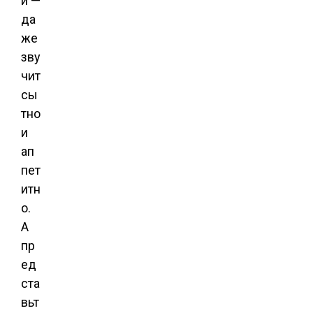
и —
да
же
зву
чит
сы
тно
и
ап
пет
итн
о.
А
пр
ед
ста
вьт