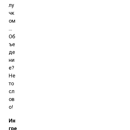
лу
чк
ом
…
Об
ъе
де
ни
е?
Не
то
сл
ов
о!
Ин
гре