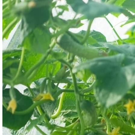
Почему Нельзя Повторно Кипятить
Воду Для Приготовления Чая Или Кофе
Идеи Для Свиданий: 16 Самых Лучших
Романтических Встреч Для Вас Двоих
Мясной Рулет С Соевым Соусом И
Кунжутом