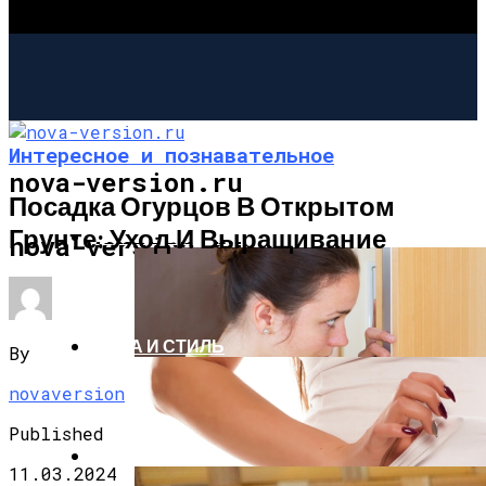
Интересное и познавательное
nova-version.ru
Посадка Огурцов В Открытом
Грунте: Уход И Выращивание
ИНТЕРЕСНОЕ И ПОЗНАВАТЕЛЬНОЕ
nova-version.ru
МОДА И СТИЛЬ
By
novaversion
Published
РЕЦЕПТЫ
11.03.2024