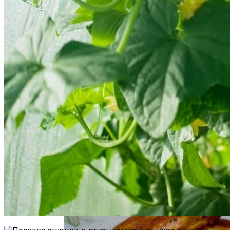
Как Повторно Использовать Воду
После Варки Риса
Аппаратная Домашняя Косметология С
Помощью Гаджетов: Что Купить На
AliExpress
Необычная Пицца Из Слоеного Теста