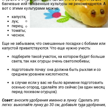
бахчевые или тыквенные культуры не рекомендуется. А
вот с этими культурами можно:
Какие Растения Сажать Для Удачи,
Любви И Богатства
капуста;
лук;
перец;
Летние Образы Для Девушек И Женщин
томаты;
20–40 Лет: Мода 2021–2022 Года
Пирожки С Мясом «Поросята»
чеснок.
Еще не забываем, что смешанные посадки с бобами или
капустой приветствуются. Что еще нужно учесть:
подберите такой участок, на котором будет больше
света, так как огурцы очень светолюбивы;
подготовьте почву: она должна быть рыхлая и со
среднем уровнем кислотности;
в случае если у вас не было времени подготовить
осенью огород, сделайте это сейчас (за один месяц
перед посевом огурцов).
Совет:
вносите удобрения именно в лунку. Сделать это
легко: выкопайте лунку до 30 см, добавьте туда удобрения,