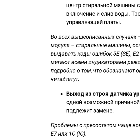
центр стиральной машины сб
включение и слив воды. Тр
управляющей платы.
Во всех вышеописанных случаях –
модуля – стиральные машины, ос
выдавать коды ошибок 5Е (SE), Е2 
мигают всеми индикаторами режим
подробно о том, что обозначают 
читайте
тут
.
Выход из строя датчика у
одной возможной причиной т
подлежит замене.
Проблемы с пресостатом чаще все
Е7 или 1С (IC).