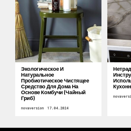
Экологическое И
Нетра
Натуральное
Инстру
Пробиотическое Чистящее
Исполь
Средство Для Дома На
Кухон
Основе Комбучи (чайный
novavers
Гриб)
novaversion
17.04.2024