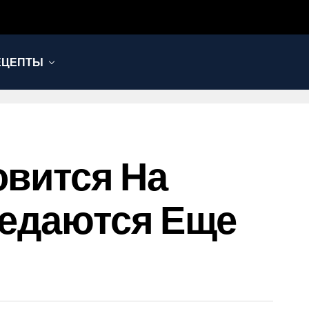
ЕЦЕПТЫ
овится На
ъедаются Еще