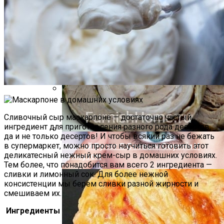
Почему Нельзя Повторно Кипятить
Воду Для Приготовления Чая Или Кофе
Маникюр Бордового Цвета
Сливочный сыр маскарпоне — достаточно частый
ингредиент для приготовления разного рода десертов,
да и не только десертов! И чтобы всякий раз не бежать
в супермаркет, можно просто научиться готовить этот
Мясной Рулет С Соевым Соусом И
деликатесный нежный крем-сыр в домашних условиях.
Кунжутом
Тем более, что понадобится вам всего 2 ингредиента —
сливки и лимонный сок. Для более нежной
консистенции мы берем сливки разной жирности и
смешиваем их.
Ингредиенты