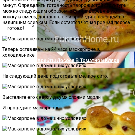
минут. Определить готовность творожистой структуры
можно следующим образом: окуните деревянную
ложку в смесь, достаньте ее и проведите пальцем по
Компактно, Красиво, Удобно: 7
налипшим сливкам. Если остается четная ровная полоса
Нестандартных Идей Для Хранения
— готово!
Обуви
Летний Маникюр В Пляжном Стиле
Теперь оставляем на 24 часа маскарпоне в
холодильнике.
Хребты Лосося В Томатном Кляре
На следующий день подготовьте мелкое сито.
Выстелите его сверху двумя слоями марли.
И процедите маскарпоне.