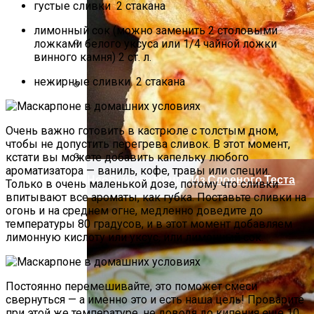
густые сливки 2 стакана
лимонный сок (можно заменить 2 столовыми
ложками белого уксуса или 1/4 чайной ложки
винного камня) 2 ст. л.
Как Повторно Использовать Воду
После Варки Риса
нежирные сливки 2 стакана
Секреты Обворожительного Макияжа
Губ
Очень важно готовить в кастрюле с толстым дном,
чтобы не допустить перегрева сливок. В этот момент,
кстати вы можете добавить капельку любого
ароматизатора — ваниль, кофе, травы или специи.
Необычная Пицца Из Слоеного Теста
Только в очень маленькой дозе, потому что сливки
впитывают все ароматы, как губка. Поставьте сливки на
огонь и на среднем огне, медленно доведите до
температуры 80 градусов, и в этот момент добавляем
лимонную кислоту или уксус, или лимонный сок.
Постоянно перемешивайте, это поможет смеси
свернуться — а именно это и есть наша цель! Проварите
при этой же температуре, не доводя до кипения еще 10