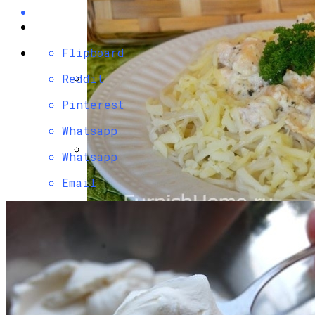
Flipboard
Reddit
Разбираемся, Какие Виды Проклятий
Pinterest
Соседи Могут Применить К Вашему
Whatsapp
Дому
Whatsapp
Как Правильно Ухаживать За Женской
Email
Лаковой Обувью
Паста С Семгой В Сливочном Соусе