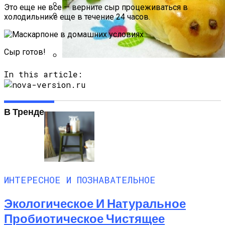
Это еще не все — верните сыр процеживаться в
холодильнике еще в течение 24 часов.
Какие Растения Сажать Для Удачи,
Любви И Богатства
Маникюр С Разноцветными
Стрелочками
Сыр готов!
Пирожки С Мясом «Поросята»
In this article:
В Тренде
ИНТЕРЕСНОЕ И ПОЗНАВАТЕЛЬНОЕ
Экологическое И Натуральное
Пробиотическое Чистящее