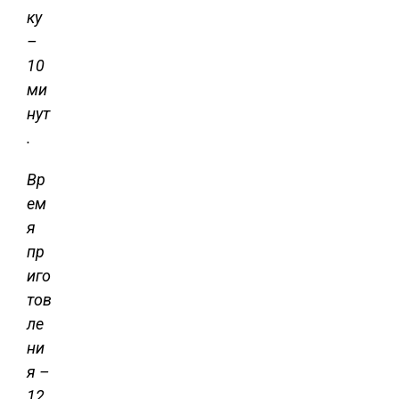
ку
–
10
ми
нут
.
Вр
ем
я
пр
иго
тов
ле
ни
я –
12