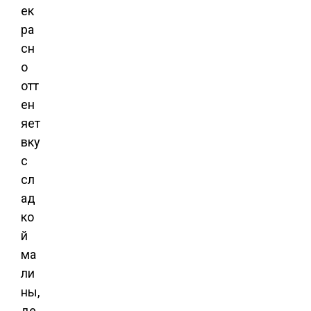
ек
ра
сн
о
отт
ен
яет
вку
с
сл
ад
ко
й
ма
ли
ны,
де