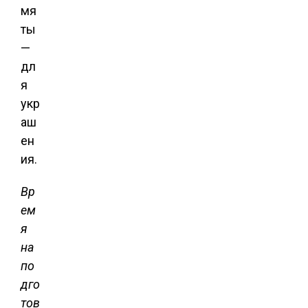
мя
ты
—
дл
я
укр
аш
ен
ия.
Вр
ем
я
на
по
дго
тов