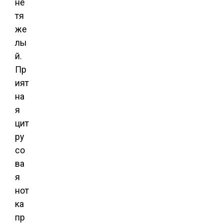
не
тя
же
лы
й.
Пр
ият
на
я
цит
ру
со
ва
я
нот
ка
пр