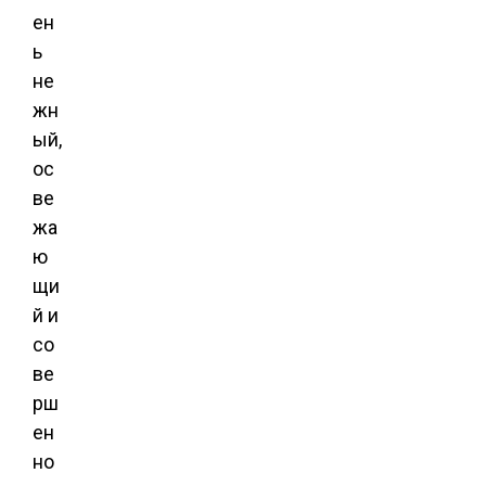
ен
ь
не
жн
ый,
ос
ве
жа
ю
щи
й и
со
ве
рш
ен
но