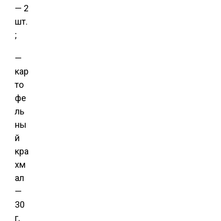
— 2
шт.
;
—
кар
то
фе
ль
ны
й
кра
хм
ал
—
30
г.