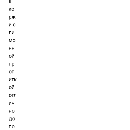
е
ко
рж
и с
ли
мо
нн
ой
пр
оп
итк
ой
отл
ич
но
до
по