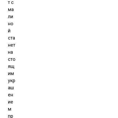
т с
ма
ли
но
й
ста
нет
на
сто
ящ
им
укр
аш
ен
ие
м
пр