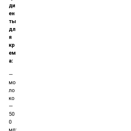
ди
ен
ты
дл
я
кр
ем
а:
—
мо
ло
ко
—
50
0
мл;