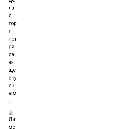
ла
я
тор
т
пот
ря
са
ю
ще
вку
сн
ым
.