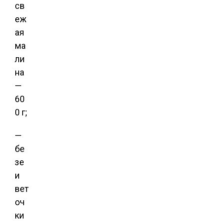
св
еж
ая
ма
ли
на
—
60
0 г;
—
бе
зе
и
вет
оч
ки