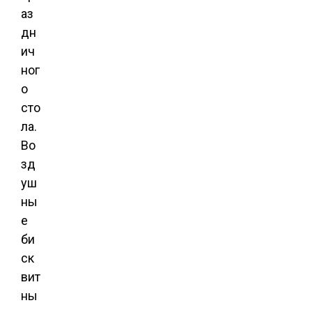
аз
дн
ич
ног
о
сто
ла.
Во
зд
уш
ны
е
би
ск
вит
ны