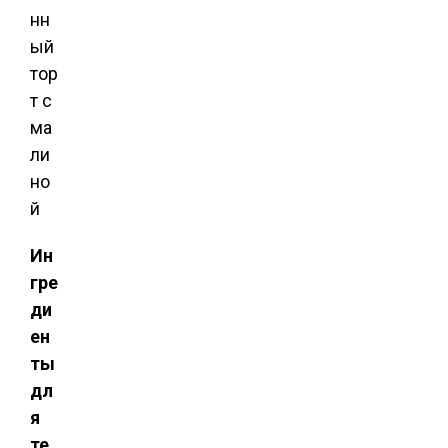
Ин
гре
ди
ен
ты
дл
я
те