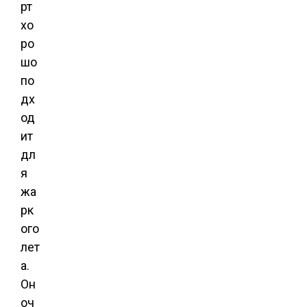
рт
хо
ро
шо
по
дх
од
ит
дл
я
жа
рк
ого
лет
а.
Он
оч