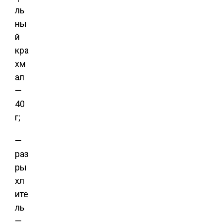
ль
ны
й
кра
хм
ал
—
40
г;
—
раз
ры
хл
ите
ль
—