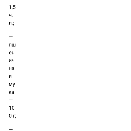
1,5
ч.
л.;
—
пш
ен
ич
на
я
му
ка
—
10
0 г;
—