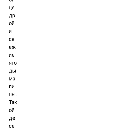
це
др
ой
и
св
еж
ие
яго
ды
ма
ли
ны.
Так
ой
де
се