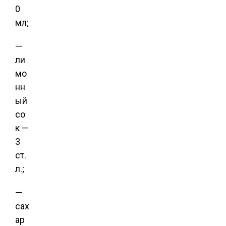
0
мл;
—
ли
мо
нн
ый
со
к —
3
ст.
л.;
—
сах
ар