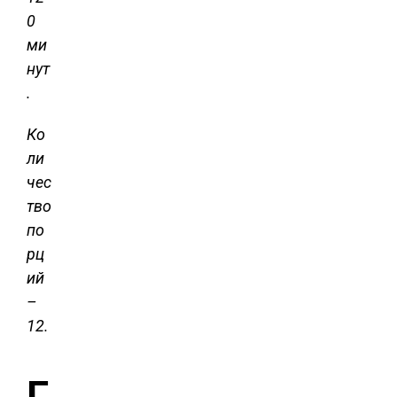
0
ми
нут
.
Ко
ли
чес
тво
по
рц
ий
–
12.
Г