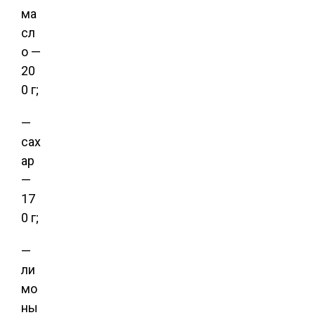
ма
сл
о —
20
0 г;
—
сах
ар
—
17
0 г;
—
ли
мо
ны