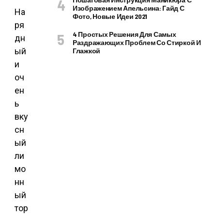
Изображением Апельсина: Гайд С
На
Фото, Новые Идеи 2021
ря
4 Простых Решения Для Самых
дн
Раздражающих Проблем Со Стиркой И
ый
Глажкой
и
оч
ен
ь
вку
сн
ый
ли
мо
нн
ый
тор