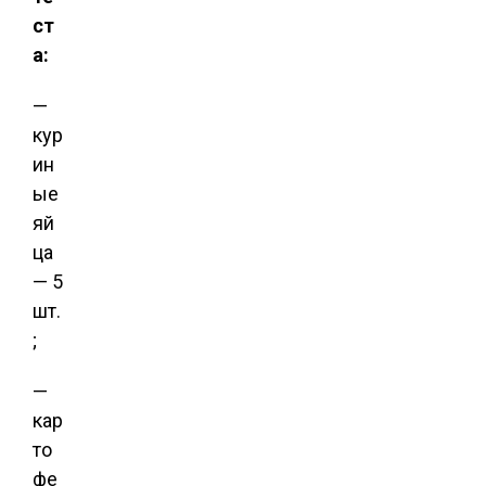
ст
а:
—
кур
ин
ые
яй
ца
— 5
шт.
;
—
кар
то
фе