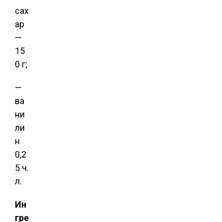
сах
ар
—
15
0 г;
—
ва
ни
ли
н
0,2
5 ч.
л.
Ин
гре