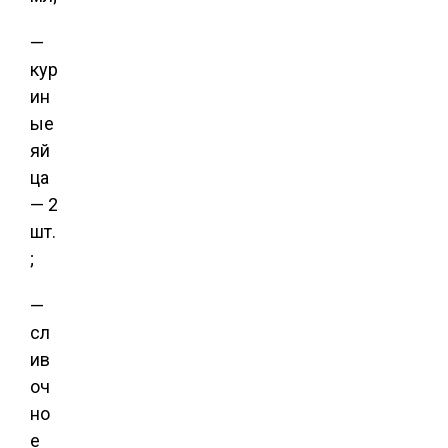
—
кур
ин
ые
яй
ца
— 2
шт.
;
—
сл
ив
оч
но
е