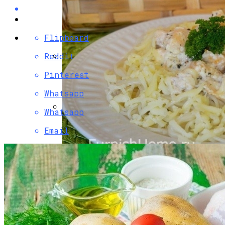
Flipboard
Reddit
Разбираемся, Какие Виды Проклятий
Pinterest
Соседи Могут Применить К Вашему
Whatsapp
Дому
Whatsapp
Почему Нельзя Вырывать Седые
Email
Волосы И Как Замаскировать Седину
Без Окрашивания
Паста С Семгой В Сливочном Соусе