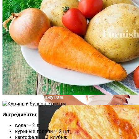
Почему Нельзя Повторно Кипятить
Воду Для Приготовления Чая Или Кофе
Психологи Назвали 9 Признаков Того,
Что Вы Никогда Не Разбогатеете
Мясной Рулет С Соевым Соусом И
Кунжутом
Ингредиенты
:
вода — 2 л;
куриные голени — 2 шт.;
картофель — 3 клубня;