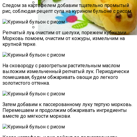
Следом за картофелем добавим тщательно промытый
рис, соблюдая рецепт супа на курином бульоне с рисом.
Какие Растения Сажать Для Удачи,
Любви И Богатства
Репчатый лук очистим от шелухи, порежем кубиками.
Аппаратная Домашняя Косметология С
Морковь помоем, очистим от кожуры, измельчим на
Помощью Гаджетов: Что Купить На
Пирожки С Мясом «Поросята»
крупной терке.
AliExpress
На сковороду с разогретым растительным маслом
выложим измельченный репчатый лук. Периодически
помешивая, будем обжаривать овощи до легкого
золотистого оттенка.
Затем добавим к пассерованному луку тертую морковь.
Перемешаем и продолжим обжаривать ингредиенты
вместе до мягкости моркови.