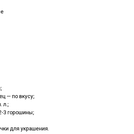
;
ц — по вкусу;
 л.;
2-3 горошины;
очки для украшения.