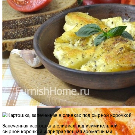
Почему Нельзя Повторно Кипятить
Воду Для Приготовления Чая Или Кофе
Маникюр Бордового Цвета
Мясной Рулет С Соевым Соусом И
Кунжутом
Запеченная картошка в сливках под изумительной
сырной корочкой и приправленная ароматными