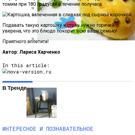
томим при 180 градусах в течение получаса.
Какие Растения Сажать Для Удачи,
Любви И Богатства
Маникюр С Разноцветными
Подавать такую картошку к столу нужно горячей –
Стрелочками
уверена, что это блюдо покорит всю вашу семью!
Приятного аппетита!
Пирожки С Мясом «Поросята»
Автор: Лариса Харченко
In this article:
В Тренде
ИНТЕРЕСНОЕ И ПОЗНАВАТЕЛЬНОЕ