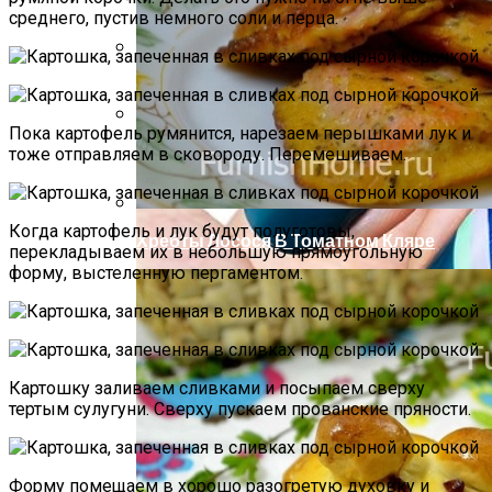
среднего, пустив немного соли и перца.
Компактно, Красиво, Удобно: 7
Нестандартных Идей Для Хранения
Обуви
Пока картофель румянится, нарезаем перышками лук и
Летний Маникюр В Пляжном Стиле
тоже отправляем в сковороду. Перемешиваем.
Когда картофель и лук будут полуготовы,
Хребты Лосося В Томатном Кляре
перекладываем их в небольшую прямоугольную
форму, выстеленную пергаментом.
Картошку заливаем сливками и посыпаем сверху
тертым сулугуни. Сверху пускаем прованские пряности.
Форму помещаем в хорошо разогретую духовку и