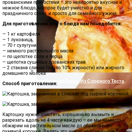
прованскими пряностями – это невероятно вкусное и
нежное блюдо, которое будет уместно и для
праздничного стола, и просто для семейного ужина.
Для приготовления этого блюда нам понадобится:
Как Повторно Использовать Воду
— 1 кг картофеля
После Варки Риса
— 1 луковица
— 70 г сулугуни
— немного растительного масла
Секреты Обворожительного Макияжа
— по щепотке соли и перца
Губ
— щепотка сушеных прованских трав
— 2 стакана сливок (около 10% жирности) или жирного
домашнего молока
Необычная Пицца Из Слоеного Теста
Способ приготовления:
Картошку нужно очистить, хорошенько вымыть и
разрезать вдоль на 4 части каждую – ее мы немного
обжарим на растительном масле до образования
румяной корочки. Делать это нужно на огне выше