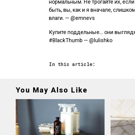
нормальным. Не трогайте их, если
быть, вы, как и я вначале, слишко
влаги. — @emnevs
Купите поддельные… они выглядя
#BlackThumb — @lulishko
In this article:
You May Also Like