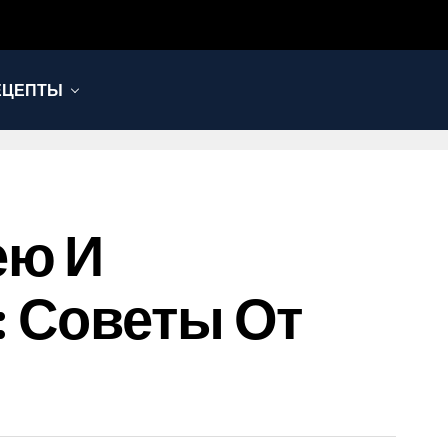
ЕЦЕПТЫ
ею И
: Советы От