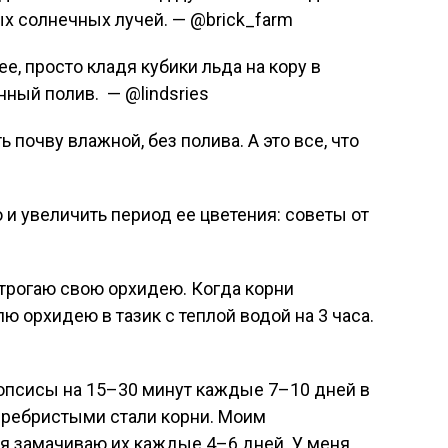
ых солнечных лучей. — @brick_farm
ее, просто кладя кубики льда на кору в
нный полив. — @lindsries
 почву влажной, без полива. А это все, что
 трогаю свою орхидею. Когда корни
ю орхидею в тазик с теплой водой на 3 часа.
нопсисы на 15–30 минут каждые 7–10 дней в
серебристыми стали корни. Моим
я замачиваю их каждые 4–6 дней. У меня