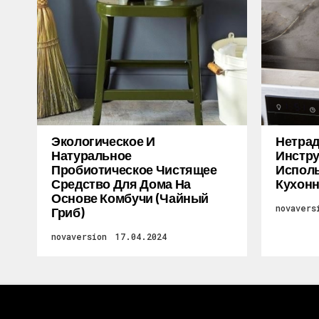
Экологическое И
Нетра
Натуральное
Инстру
Пробиотическое Чистящее
Исполь
Средство Для Дома На
Кухон
Основе Комбучи (чайный
novavers
Гриб)
novaversion
17.04.2024