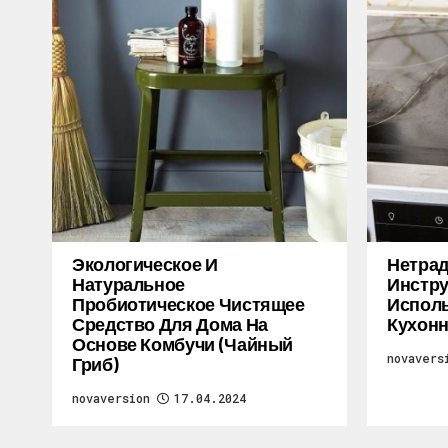
Экологическое И
Нетра
Натуральное
Инстру
Пробиотическое Чистящее
Исполь
Средство Для Дома На
Кухон
Основе Комбучи (чайный
novavers
Гриб)
novaversion
17.04.2024