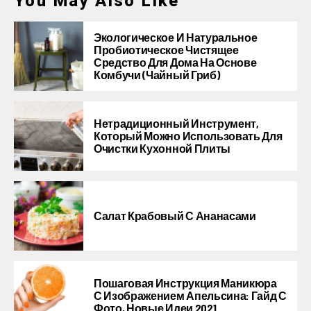
You May Also Like
Экологическое И Натуральное
Пробиотическое Чистящее
Средство Для Дома На Основе
Комбучи (чайный Гриб)
Нетрадиционный Инструмент,
Который Можно Использовать Для
Очистки Кухонной Плиты
Салат Крабовый С Ананасами
Пошаговая Инструкция Маникюра
С Изображением Апельсина: Гайд С
Фото, Новые Идеи 2021