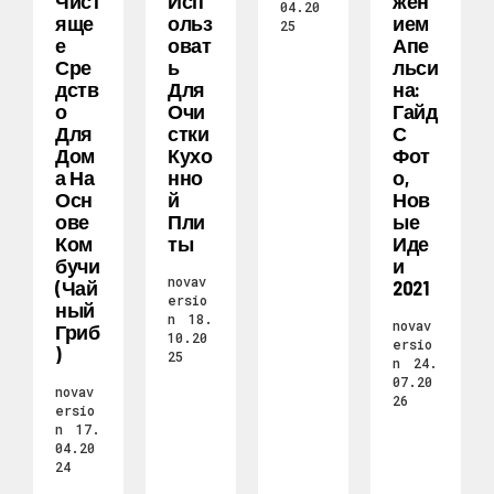
Чист
Исп
Жен
04.20
Яще
Ольз
Ием
25
Е
Оват
Апе
Сре
Ь
Льси
Дств
Для
На:
О
Очи
Гайд
Для
Стки
С
Дом
Кухо
Фот
А На
Нно
О,
Осн
Й
Нов
Ове
Пли
Ые
Ком
Ты
Иде
Бучи
И
novav
(чай
2021
ersio
Ный
n
18.
novav
Гриб
10.20
ersio
)
25
n
24.
07.20
novav
26
ersio
n
17.
04.20
24