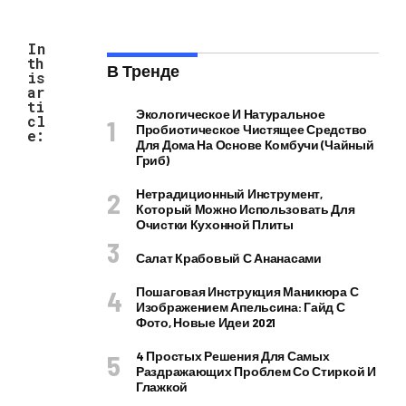
In
th
В Тренде
is
ar
ti
Экологическое И Натуральное
cl
Пробиотическое Чистящее Средство
e:
Для Дома На Основе Комбучи (чайный
Гриб)
Нетрадиционный Инструмент,
Который Можно Использовать Для
Очистки Кухонной Плиты
Салат Крабовый С Ананасами
Пошаговая Инструкция Маникюра С
Изображением Апельсина: Гайд С
Фото, Новые Идеи 2021
4 Простых Решения Для Самых
Раздражающих Проблем Со Стиркой И
Глажкой