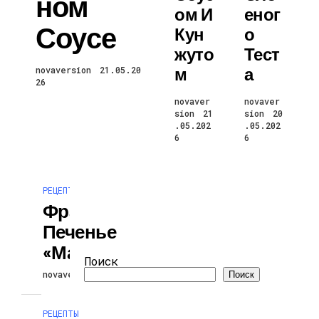
Ном
Ом И
Еног
Соусе
Кун
О
Жуто
Тест
М
А
novaversion
21.05.20
26
novaver
novaver
sion
21
sion
20
.05.202
.05.202
6
6
РЕЦЕПТЫ
Французское
Печенье
«Макарон»
Поиск
novaversion
08.04.2026
Поиск
РЕЦЕПТЫ