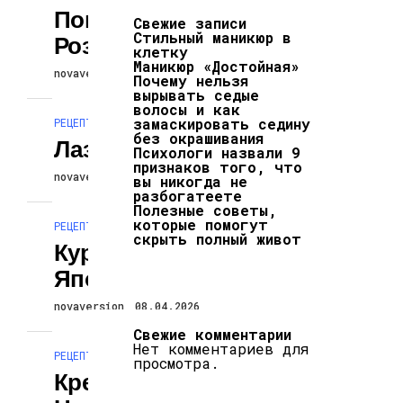
Пончики В
Свежие записи
Стильный маникюр в
Розовой Глазури
клетку
Маникюр «Достойная»
novaversion
08.04.2026
Почему нельзя
вырывать седые
волосы и как
замаскировать седину
РЕЦЕПТЫ
без окрашивания
Лазанья
Психологи назвали 9
признаков того, что
novaversion
08.04.2026
вы никогда не
разбогатеете
Полезные советы,
которые помогут
РЕЦЕПТЫ
скрыть полный живот
Курица По-
Японски
novaversion
08.04.2026
Свежие комментарии
Нет комментариев для
РЕЦЕПТЫ
просмотра.
Креветки По-