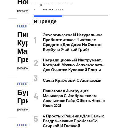
Новоорлеански
novaversion
07.04.2026
В Тренде
РЕЦЕПТЫ
Пикантная
Экологическое И Натуральное
Пробиотическое Чистящее
Курица В
Средство Для Дома На Основе
Маринаде По-
Комбучи (чайный Гриб)
Гречески
Нетрадиционный Инструмент,
Который Можно Использовать
novaversion
07.04.2026
Для Очистки Кухонной Плиты
Салат Крабовый С Ананасами
РЕЦЕПТЫ
Буррито С
Пошаговая Инструкция
Маникюра С Изображением
Грибами
Апельсина: Гайд С Фото, Новые
Идеи 2021
novaversion
07.04.2026
4 Простых Решения Для Самых
Раздражающих Проблем Со
РЕЦЕПТЫ
Стиркой И Глажкой