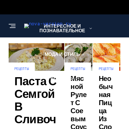
ИНТЕРЕСНОЕ И
ПОЗНАВАТЕЛЬНОЕ
МОДА И СТИЛЬ
РЕЦЕПТЫ
РЕЦЕПТЫ
РЕЦЕПТЫ
Паста С
Мяс
Нео
РЕЦЕПТЫ
Ной
Быч
Семгой
Руле
Ная
Т С
Пиц
В
Сое
Ца
Сливоч
Вым
Из
Соус
Сло