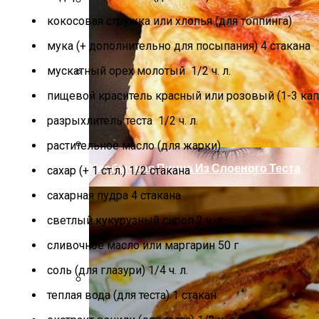
кокосовая стружка или хлопья (для топпинга)
Как Повторно Использовать Воду После
мука (+ дополнительно для посыпания) 4 стакана
мускатный орех молотый 1/2 ч. л.
пищевой краситель красный или розовый (1-3 кап
Маникюр Бордового Цвета
разрыхлитель теста 1/2 ч. л.
растительное масло (для жарки)
Необычная Пицца Из Слоеного Теста
сахар (+ 1 ст.л.) 1/2 стакана
сахарная пудра 4 стакана
светлый кукурузный сироп 2 ч. л.
сливочное масло или маргарин 50 г
соль (для глазури) 1/4 ч. л.
теплая вода (для теста) 1 стакан
Компактно, Красиво, Удобно: 7 Нестан