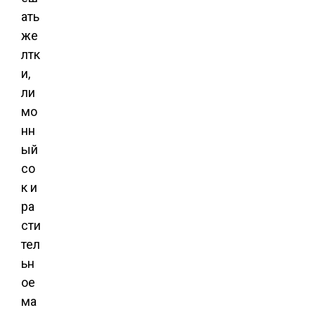
ать
же
лтк
и,
ли
мо
нн
ый
со
к и
ра
сти
тел
ьн
ое
ма