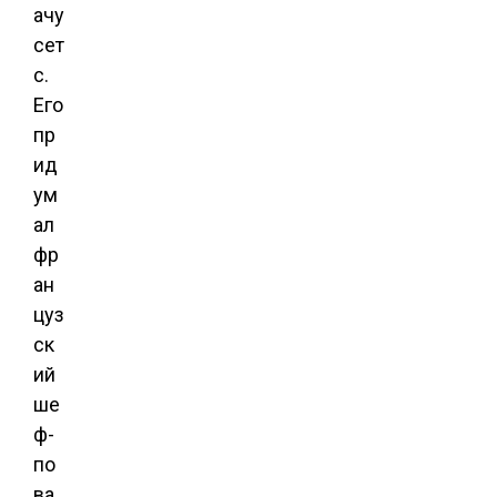
ачу
сет
с.
Его
пр
ид
ум
ал
фр
ан
цуз
ск
ий
ше
ф-
по
ва