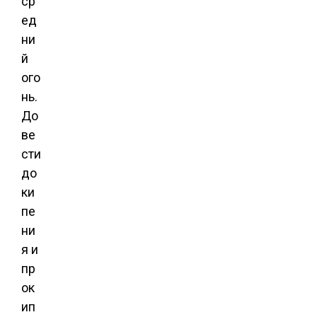
ср
ед
ни
й
ого
нь.
До
ве
сти
до
ки
пе
ни
я и
пр
ок
ип