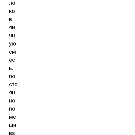
ло
ко
в
яи
чн
ую
см
ес
ь,
по
сто
ян
но
по
ме
ши
ва