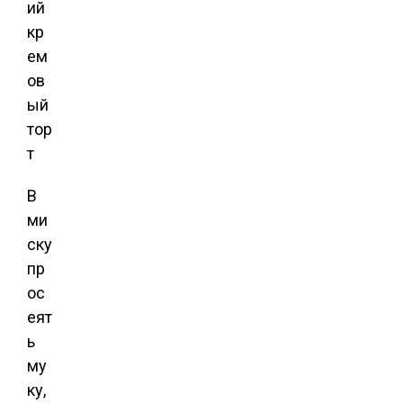
В
ми
ску
пр
ос
еят
ь
му
ку,