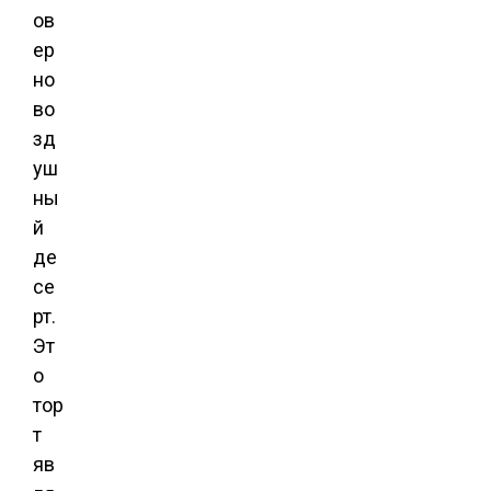
ов
ер
но
во
зд
уш
ны
й
де
се
рт.
Эт
о
тор
т
яв