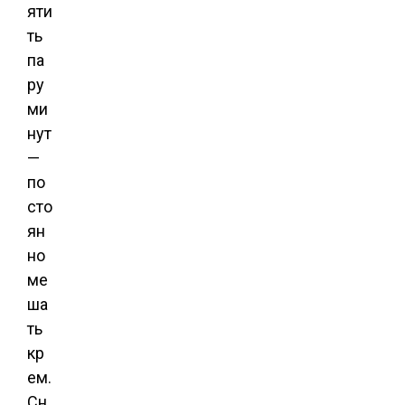
яти
ть
па
ру
ми
нут
—
по
сто
ян
но
ме
ша
ть
кр
ем.
Сн