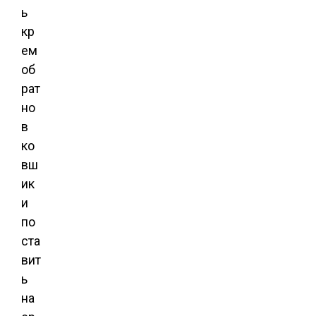
ь
кр
ем
об
рат
но
в
ко
вш
ик
и
по
ста
вит
ь
на