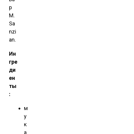
р
М.
Sa
nzi
an.
Ин
гре
ди
ен
ты
:
м
у
к
а