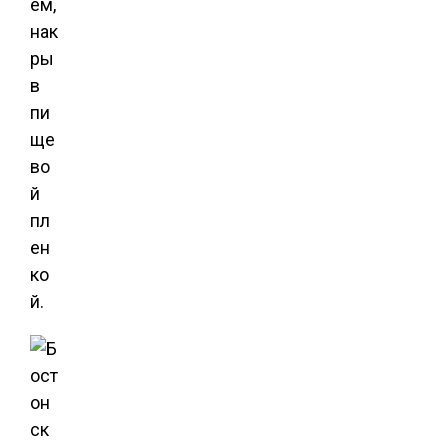
ем,
нак
ры
в
пи
ще
во
й
пл
ен
ко
й.