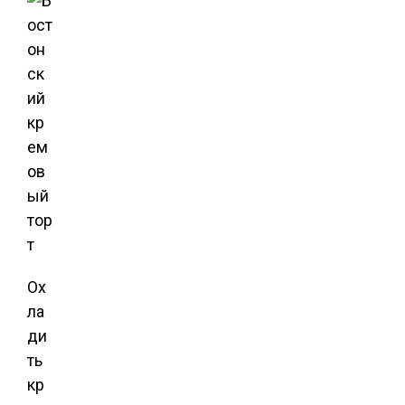
Ох
ла
ди
ть
кр