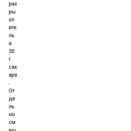
раз
ры
хл
ите
ль
и
50
г
сах
ара
.
От
де
ль
но
см
еш