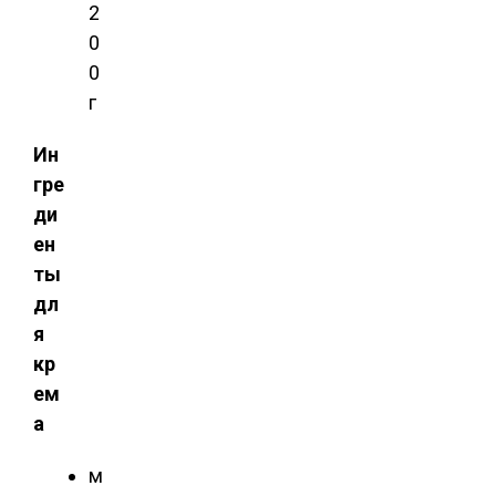
2
0
0
г
Ин
гре
ди
ен
ты
дл
я
кр
ем
а
м