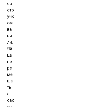
со
стр
учк
ом
ва
ни
ли.
Яй
ца
пе
ре
ме
ша
ть
с
сах
ар