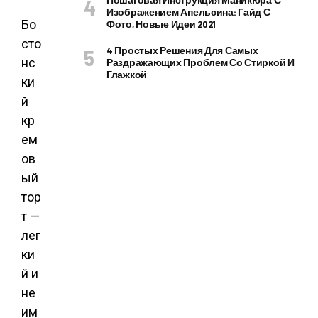
Изображением Апельсина: Гайд С
Бо
Фото, Новые Идеи 2021
сто
4 Простых Решения Для Самых
нс
Раздражающих Проблем Со Стиркой И
Глажкой
ки
й
кр
ем
ов
ый
тор
т —
лег
ки
й и
не
им