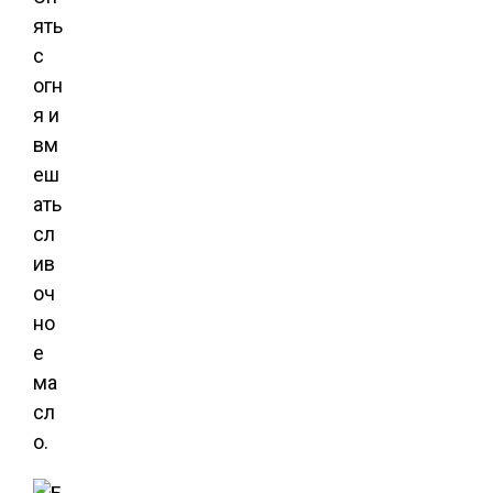
ять
с
огн
я и
вм
еш
ать
сл
ив
оч
но
е
ма
сл
о.