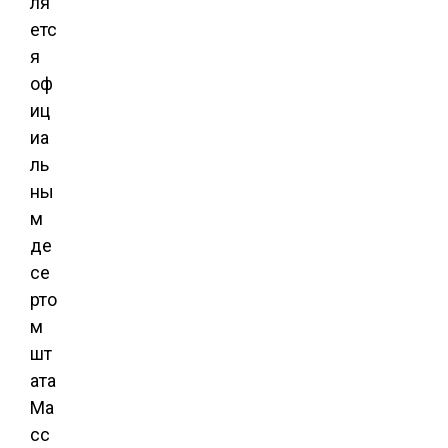
ля
етс
я
оф
иц
иа
ль
ны
м
де
се
рто
м
шт
ата
Ма
сс