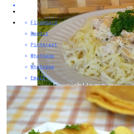
Flipboard
Reddit
Разбираемся, Какие Виды Проклятий С
Pinterest
Whatsapp
Whatsapp
Секреты Обворожительного Макияжа Гу
Email
Паста С Семгой В Сливочном Соусе