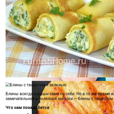
Почему Нельзя Повторно Кипятить Воду
Летний Маникюр В Пляжном Стиле
Мясной Рулет С Соевым Соусом И Кунж
Блины всегда хороши само по себе. Но в то же время 
замечательной и полезной закуски — блины с творогом
Что нам понадобится: