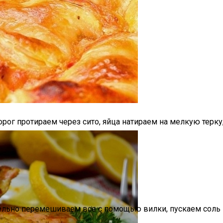
 Варки Риса
ми
рог протираем через сито, яйца натираем на мелкую терку
ельно перемешиваем все с помощью вилки, пускаем соль
дартных Идей Для Хранения Обуви