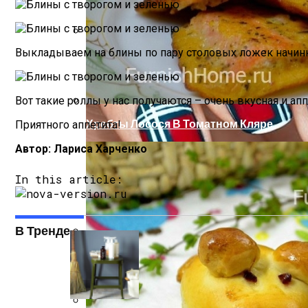
Выкладываем на блины по пару столовых ложек начинки
Маникюр С Идеальным Красным Лаком 
Вот такие роллы у нас получаются – очень вкусная и апп
Хребты Лосося В Томатном Кляре
Приятного аппетита!
Автор: Лариса Харченко
In this article:
В Тренде
Какие Растения Сажать Для Удачи, Любв