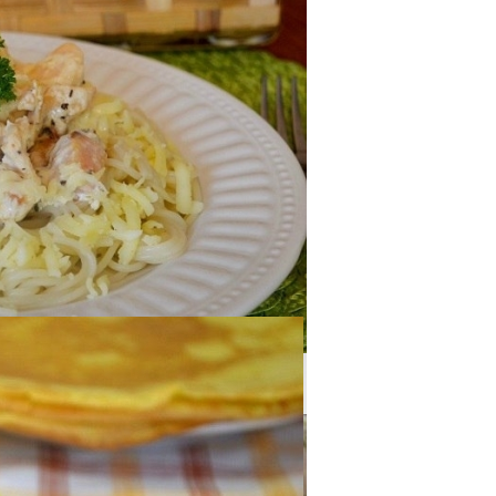
оседи Могут Применить К Вашему Дому
б