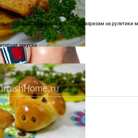
, и сворачиваем рулетом, а затем разрезам на рулетики 
«баловница»
етитная закуска.
и И Богатства