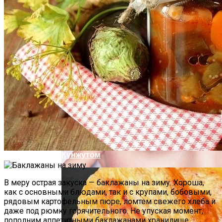
Почему Нельзя Повторно Кипятить
Воду Для Приготовления Чая Или Кофе
Маникюр Бордового Цвета
Мясной Рулет С Соевым Соусом И
Кунжутом
В меру острая закуска — баклажаны на зиму. Хороша,
как с основными блюдами, так и с крупами, бобовыми,
рядовым картофельным пюре, ломтем свежего хлеба и
даже под рюмку горячительного. Не упуская момент,
пополним аппетитными баклажанами хранилище