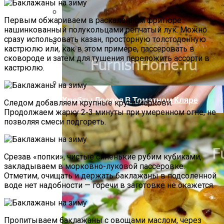
Первым обжариваем в раскаленном фритюре
Компактно, Красиво, Удобно: 7
нашинкованный полукольцами репчатый лук. Можно
Нестандартных Идей Для Хранения
сразу использовать казан, просторную толстодонную
кастрюлю или, как в этом примере, пассеровать в
Обуви
сковороде и затем для тушения переложить ассорти в
Летний Маникюр В Пляжном Стиле
кастрюлю.
Хребты Лосося В Томатном Кляре
Следом добавляем крупные круги моркови.
Продолжаем жарку 2-3 минуты при умеренном огне, не
позволяя смеси подгореть.
Срезав «попки», чистые синенькие рубим кубиками,
закладываем в морковно-луковой пассеровке.
Отметим, очищать и держать баклажаны в подсоленной
воде нет надобности — горечи в заготовке не окажется.
Пропитываем баклажаны с овощами маслом, через