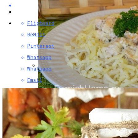
Flipboard
Reddit
Разбираемся, Какие Виды Проклятий
Pinterest
Соседи Могут Применить К Вашему
Whatsapp
Дому
Whatsapp
Как Правильно Ухаживать За Женской
Email
Лаковой Обувью
Паста С Семгой В Сливочном Соусе