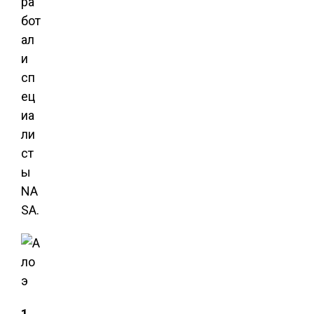
ра
бот
ал
и
сп
ец
иа
ли
ст
ы
NA
SA.
1.