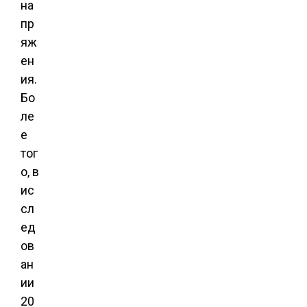
на
пр
яж
ен
ия.
Бо
ле
е
тог
о, в
ис
сл
ед
ов
ан
ии
20