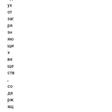
ух
от
заг
ря
зн
яю
щи
х
ве
ще
ств
,
со
де
рж
ащ