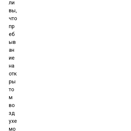
ли
вы,
что
пр
еб
ыв
ан
ие
на
отк
ры
то
м
во
зд
ухе
мо