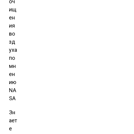
Зн
ает
е