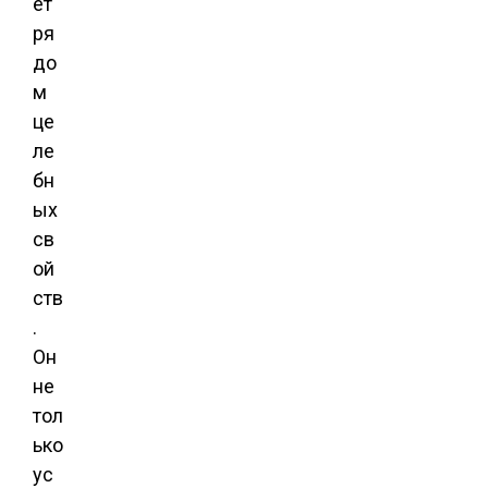
ет
ря
до
м
це
ле
бн
ых
св
ой
ств
.
Он
не
тол
ько
ус