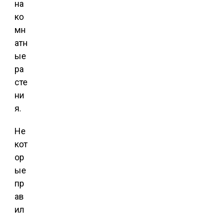
на
ко
мн
атн
ые
ра
сте
ни
я.
Не
кот
ор
ые
пр
ав
ил