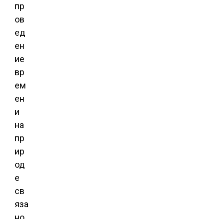
пр
ов
ед
ен
ие
вр
ем
ен
и
на
пр
ир
од
е
св
яза
но