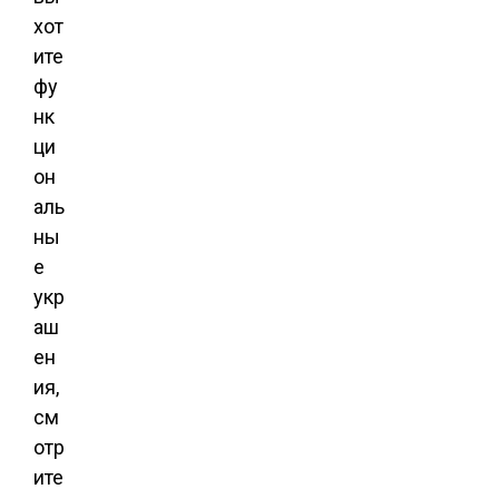
хот
ите
фу
нк
ци
он
аль
ны
е
укр
аш
ен
ия,
см
отр
ите