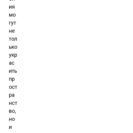
ия
мо
гут
не
тол
ько
укр
ас
ить
пр
ост
ра
нст
во,
но
и