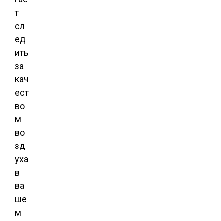
т
сл
ед
ить
за
кач
ест
во
м
во
зд
уха
в
ва
ше
м