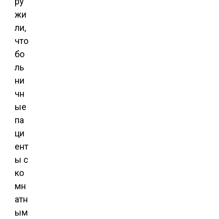
ру
жи
ли,
что
бо
ль
ни
чн
ые
па
ци
ент
ы с
ко
мн
атн
ым