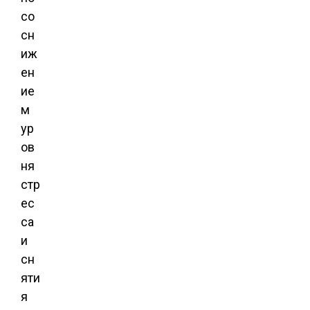
со
сн
иж
ен
ие
м
ур
ов
ня
стр
ес
са
и
сн
яти
я