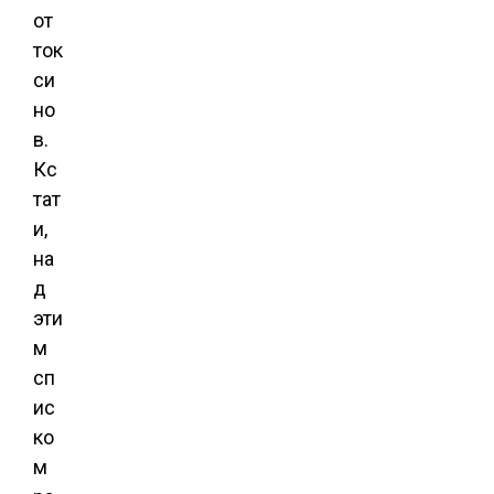
от
ток
си
но
в.
Кс
тат
и,
на
д
эти
м
сп
ис
ко
м