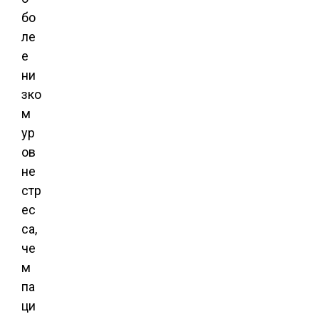
бо
ле
е
ни
зко
м
ур
ов
не
стр
ес
са,
че
м
па
ци