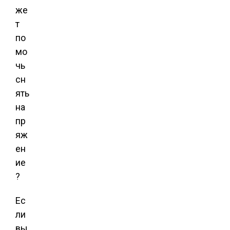
же
т
по
мо
чь
сн
ять
на
пр
яж
ен
ие
?
Ес
ли
вы