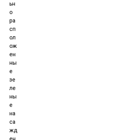
ьн
о
ра
сп
ол
ож
ен
ны
е
зе
ле
ны
е
на
са
жд
ен