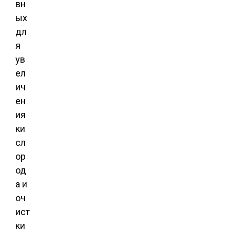
вн
ых
дл
я
ув
ел
ич
ен
ия
ки
сл
ор
од
а и
оч
ист
ки