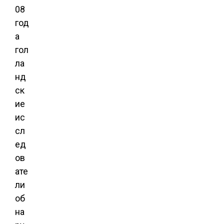
08
год
а
гол
ла
нд
ск
ие
ис
сл
ед
ов
ате
ли
об
на