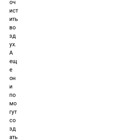
оч
ист
ить
во
зд
ух.
А
ещ
е
он
и
по
мо
гут
со
зд
ать