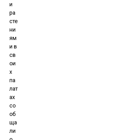
и
ра
сте
ни
ям
и в
св
ои
х
па
лат
ах
со
об
ща
ли
о