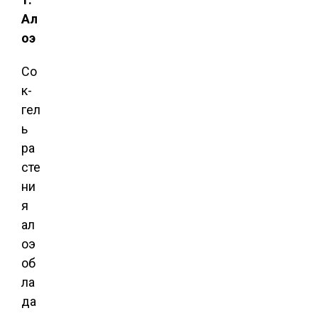
Ал
оэ
Со
к-
гел
ь
ра
сте
ни
я
ал
оэ
об
ла
да