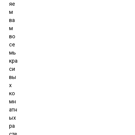
яе
м
ва
м
во
се
мь
кра
си
вы
х
ко
мн
атн
ых
ра
сте