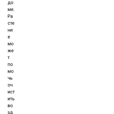
до
ме.
Ра
сте
ни
е
мо
же
т
по
мо
чь
оч
ист
ить
во
зд