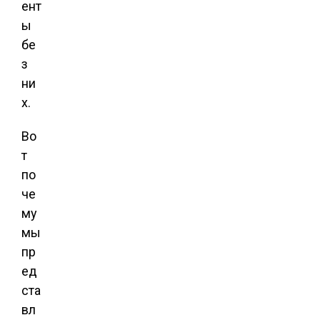
ент
ы
бе
з
ни
х.
Во
т
по
че
му
мы
пр
ед
ста
вл