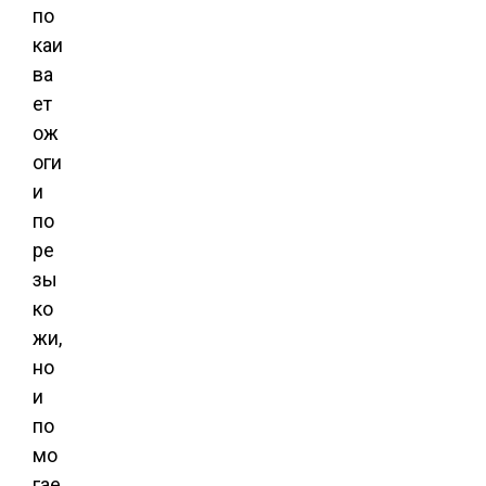
по
каи
ва
ет
ож
оги
и
по
ре
зы
ко
жи,
но
и
по
мо
гае