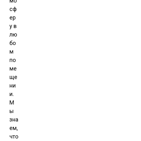
мо
сф
ер
у в
лю
бо
м
по
ме
ще
ни
и.
М
ы
зна
ем,
что