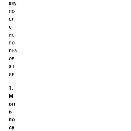
1.
М
ыт
ь
по
су