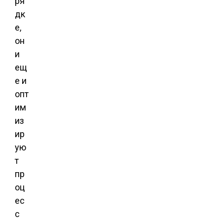
ря
дк
е,
он
и
ещ
е и
опт
им
из
ир
ую
т
пр
оц
ес
с