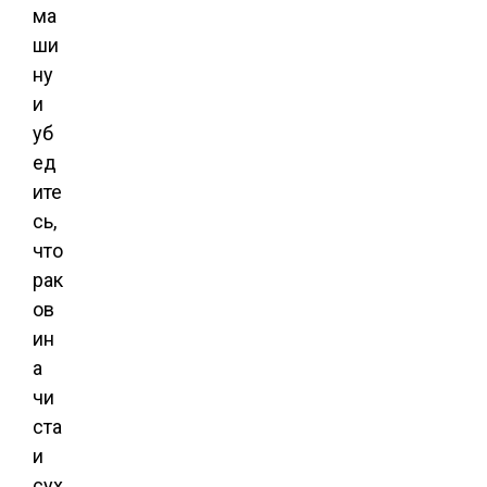
ма
ши
ну
и
уб
ед
ите
сь,
что
рак
ов
ин
а
чи
ста
и
сух