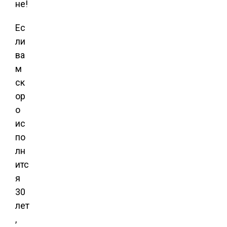
не!
Ес
ли
ва
м
ск
ор
о
ис
по
лн
итс
я
30
лет
,