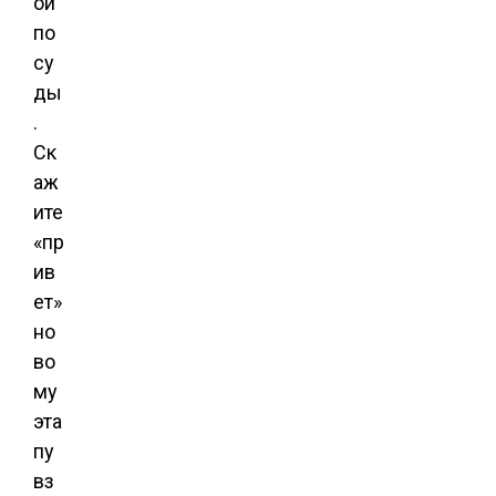
ой
по
су
ды
.
Ск
аж
ите
«пр
ив
ет»
но
во
му
эта
пу
вз