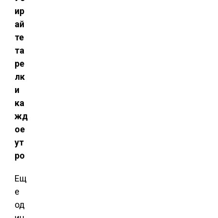
ир
ай
те
та
ре
лк
и
ка
жд
ое
ут
ро
Ещ
е
од
ин