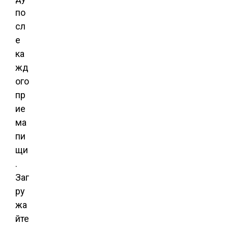
по
сл
е
ка
жд
ого
пр
ие
ма
пи
щи
.
Заг
ру
жа
йте