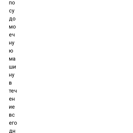
по
су
до
мо
еч
ну
ю
ма
ши
ну
в
теч
ен
ие
вс
его
дн