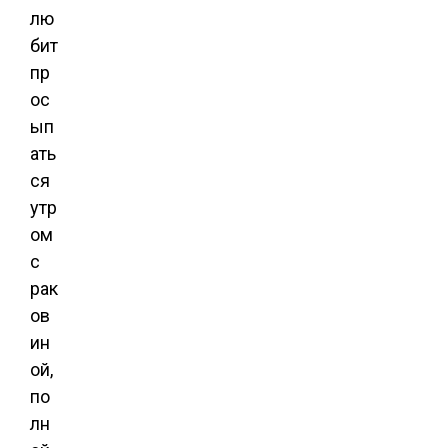
лю
бит
пр
ос
ып
ать
ся
утр
ом
с
рак
ов
ин
ой,
по
лн