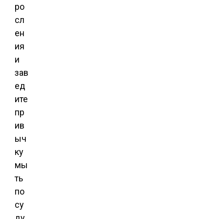
ро
сл
ен
ия
и
зав
ед
ите
пр
ив
ыч
ку
мы
ть
по
су
ду