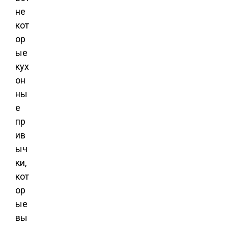
не
кот
ор
ые
кух
он
ны
е
пр
ив
ыч
ки,
кот
ор
ые
вы