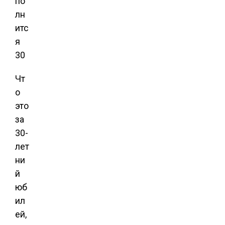
Чт
о
это
за
30-
лет
ни
й
юб
ил
ей,