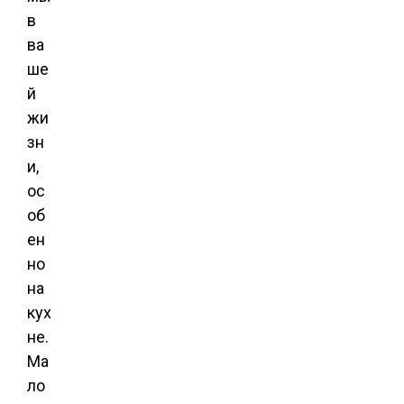
в
ва
ше
й
жи
зн
и,
ос
об
ен
но
на
кух
не.
Ма
ло