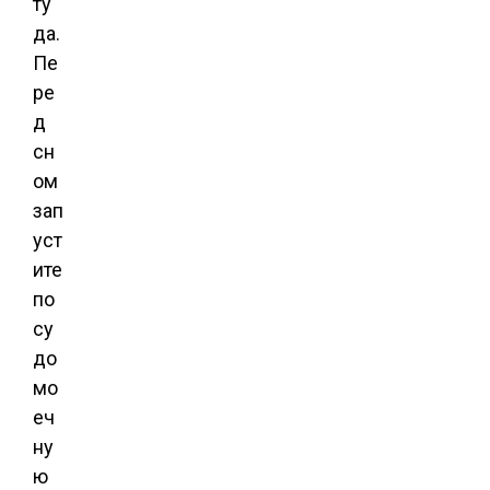
ту
да.
Пе
ре
д
сн
ом
зап
уст
ите
по
су
до
мо
еч
ну
ю