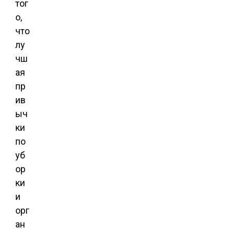
тог
о,
что
лу
чш
ая
пр
ив
ыч
ки
по
уб
ор
ки
и
орг
ан