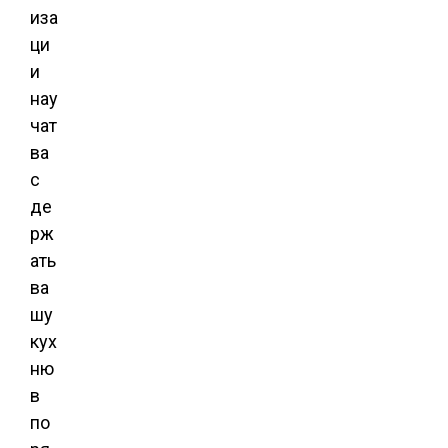
иза
ци
и
нау
чат
ва
с
де
рж
ать
ва
шу
кух
ню
в
по