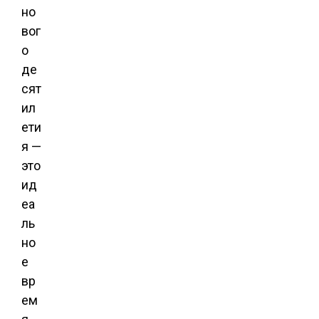
но
вог
о
де
сят
ил
ети
я —
это
ид
еа
ль
но
е
вр
ем