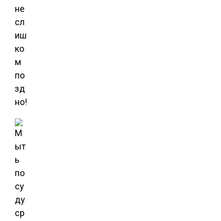
не
сл
иш
ко
м
по
зд
но!