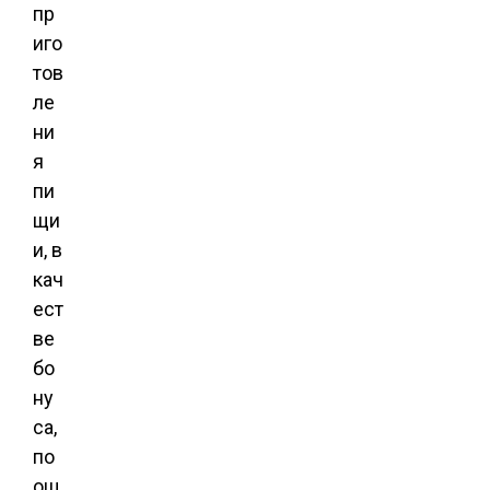
пр
иго
тов
ле
ни
я
пи
щи
и, в
кач
ест
ве
бо
ну
са,
по
ощ