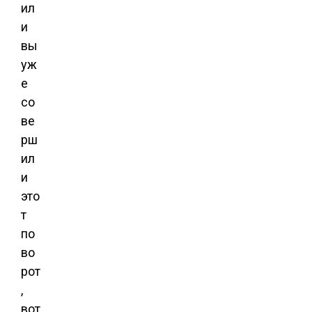
ил
и
вы
уж
е
со
ве
рш
ил
и
это
т
по
во
рот
,
вот