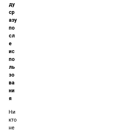
ду
ср
азу
по
сл
е
ис
по
ль
зо
ва
ни
я
Ни
кто
не