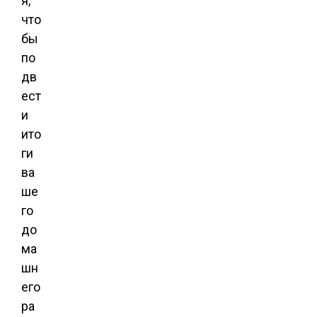
я,
что
бы
по
дв
ест
и
ито
ги
ва
ше
го
до
ма
шн
его
ра