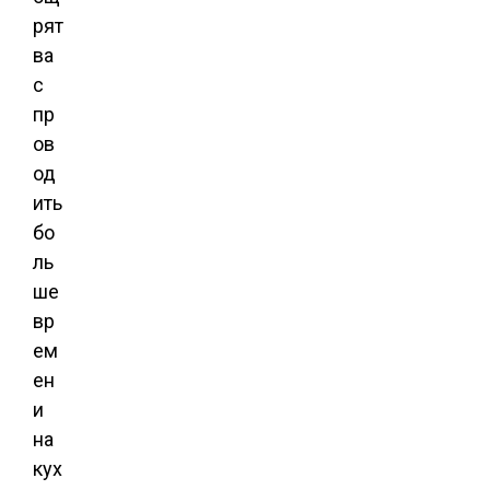
рят
ва
с
пр
ов
од
ить
бо
ль
ше
вр
ем
ен
и
на
кух