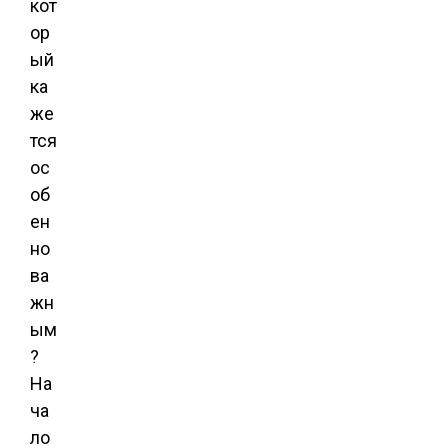
кот
ор
ый
ка
же
тся
ос
об
ен
но
ва
жн
ым
?
На
ча
ло