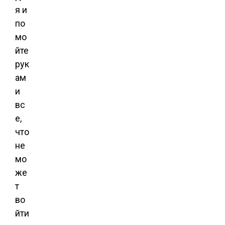
я и
по
мо
йте
рук
ам
и
вс
е,
что
не
мо
же
т
во
йти