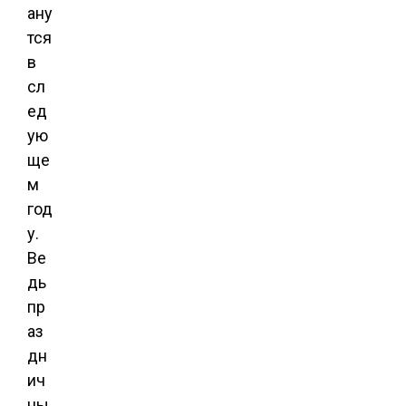
ану
тся
в
сл
ед
ую
ще
м
год
у.
Ве
дь
пр
аз
дн
ич
ны