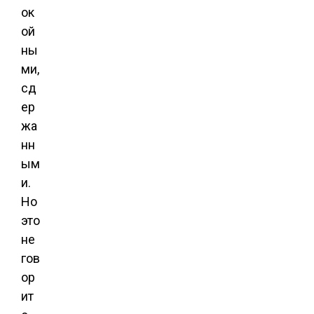
ок
ой
ны
ми,
сд
ер
жа
нн
ым
и.
Но
это
не
гов
ор
ит