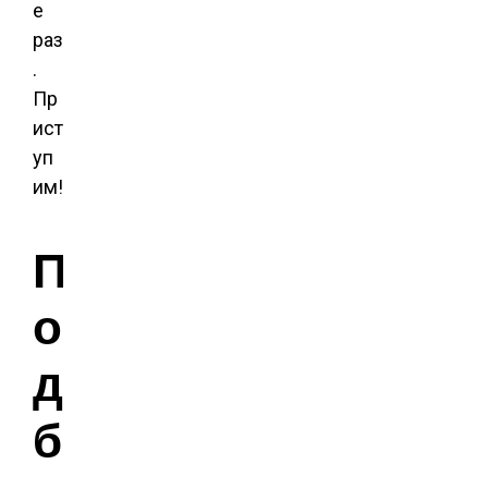
е
раз
.
Пр
ист
уп
им!
П
о
д
б