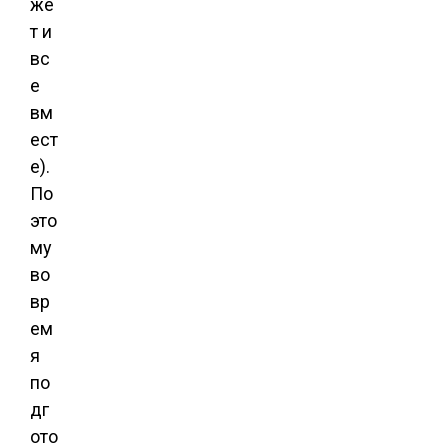
же
т и
вс
е
вм
ест
е).
По
это
му
во
вр
ем
я
по
дг
ото