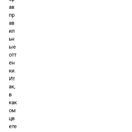
ав
пр
ав
ил
ьн
ые
отт
ен
ки.
Ит
ак,
в
как
ом
цв
ете