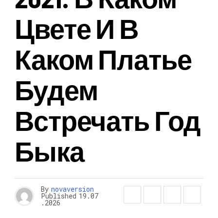
Цвете И В
Каком Платье
Будем
Встречать Год
Быка
By
novaversion
Published
19.07
.2026