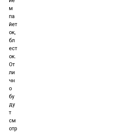
ие
м
па
йет
ок,
бл
ест
ок.
От
ли
чн
о
бу
ду
т
см
отр