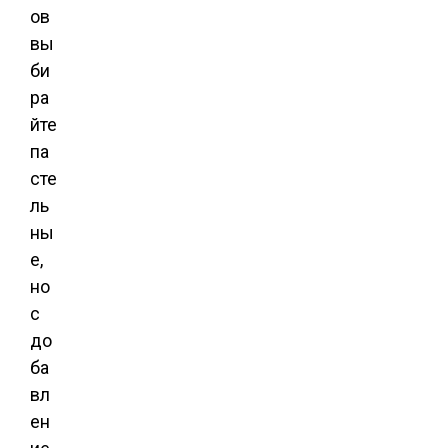
ов
вы
би
ра
йте
па
сте
ль
ны
е,
но
с
до
ба
вл
ен