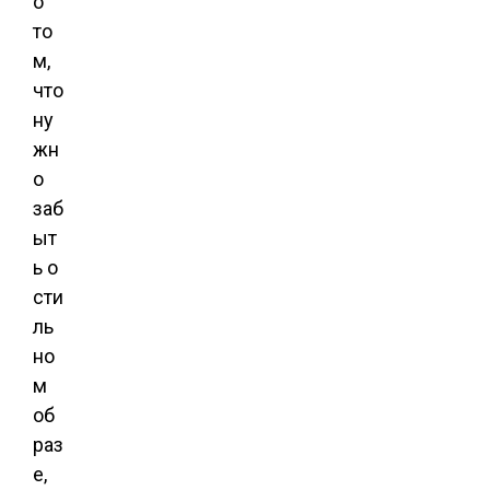
о
то
м,
что
ну
жн
о
заб
ыт
ь о
сти
ль
но
м
об
раз
е,