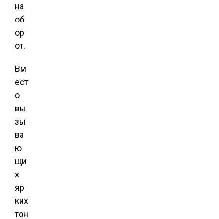
на
об
ор
от.
Вм
ест
о
вы
зы
ва
ю
щи
х
яр
ких
тон