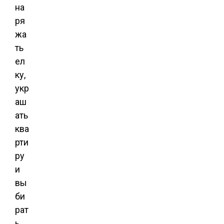
на
ря
жа
ть
ел
ку,
укр
аш
ать
ква
рти
ру
и
вы
би
рат
ь