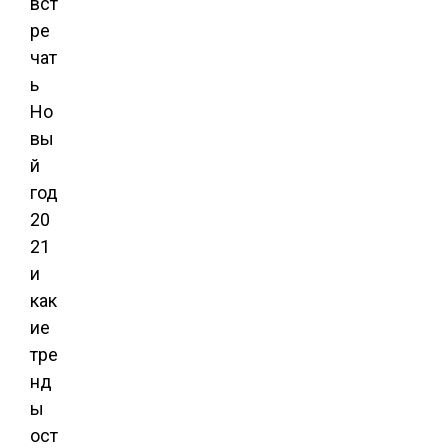
вст
ре
чат
ь
Но
вы
й
год
20
21
и
как
ие
тре
нд
ы
ост