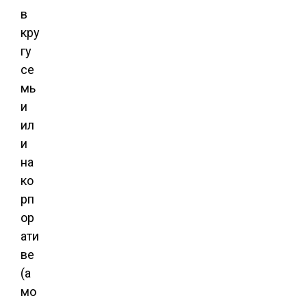
в
кру
гу
се
мь
и
ил
и
на
ко
рп
ор
ати
ве
(а
мо