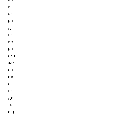
й
на
ря
д
на
ве
рн
яка
зах
оч
етс
я
на
де
ть
ещ