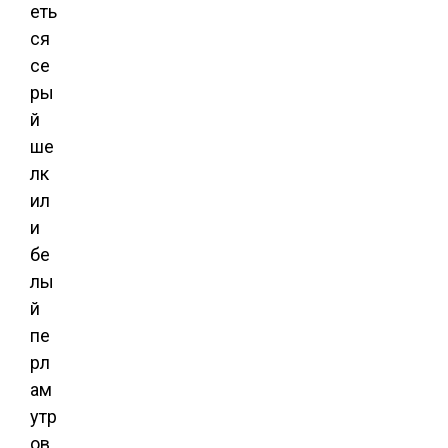
еть
ся
се
ры
й
ше
лк
ил
и
бе
лы
й
пе
рл
ам
утр
ов