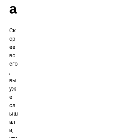
а
Ск
ор
ее
вс
его
,
вы
уж
е
сл
ыш
ал
и,