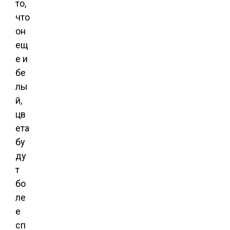
то,
что
он
ещ
е и
бе
лы
й,
цв
ета
бу
ду
т
бо
ле
е
сп