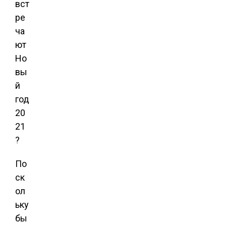
вст
ре
ча
ют
Но
вы
й
год
20
21
?
По
ск
ол
ьку
бы