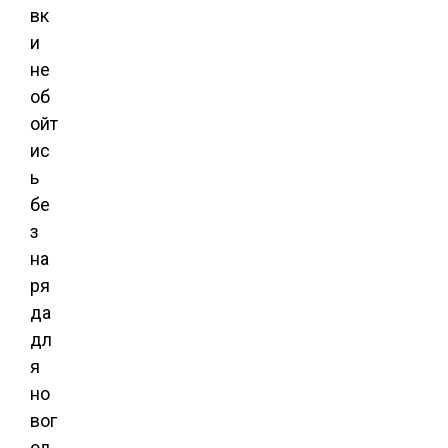
вк
и
не
об
ойт
ис
ь
бе
з
на
ря
да
дл
я
но
вог
од