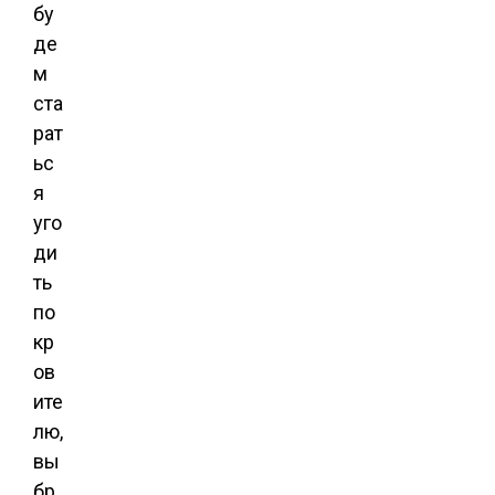
бу
де
м
ста
рат
ьс
я
уго
ди
ть
по
кр
ов
ите
лю,
вы
бр