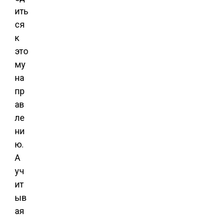
ить
ся
к
это
му
на
пр
ав
ле
ни
ю.
А
уч
ит
ыв
ая