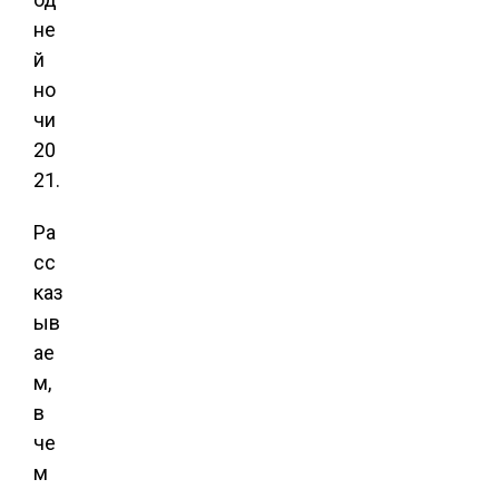
не
й
но
чи
20
21.
Ра
сс
каз
ыв
ае
м,
в
че
м