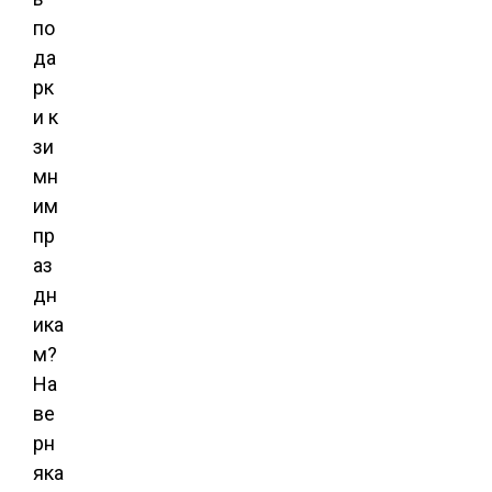
по
да
рк
и к
зи
мн
им
пр
аз
дн
ика
м?
На
ве
рн
яка