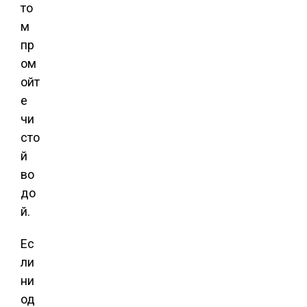
то
м
пр
ом
ойт
е
чи
сто
й
во
до
й.
Ес
ли
ни
од