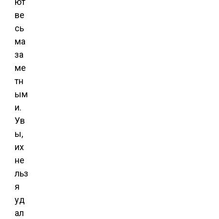
ют
ве
сь
ма
за
ме
тн
ым
и.
Ув
ы,
их
не
льз
я
уд
ал