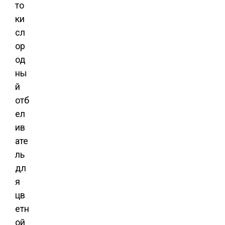
то
ки
сл
ор
од
ны
й
отб
ел
ив
ате
ль
дл
я
цв
етн
ой