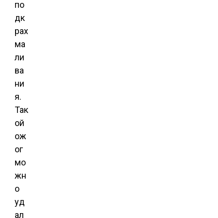
по
дк
рах
ма
ли
ва
ни
я.
Так
ой
ож
ог
мо
жн
о
уд
ал