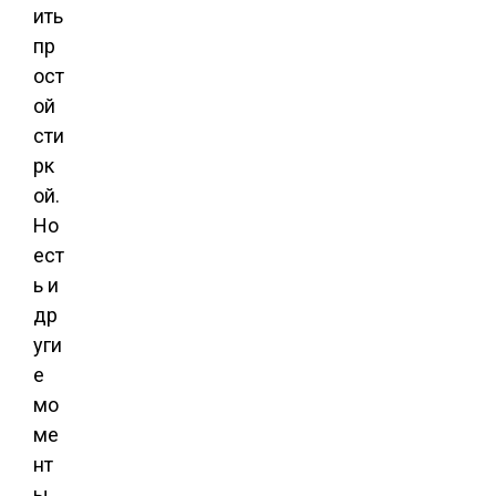
ить
пр
ост
ой
сти
рк
ой.
Но
ест
ь и
др
уги
е
мо
ме
нт
ы,