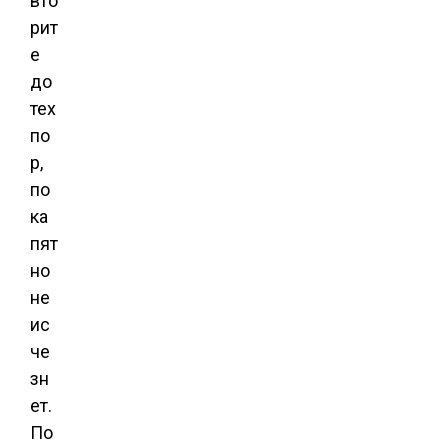
вто
рит
е
до
тех
по
р,
по
ка
пят
но
не
ис
че
зн
ет.
По