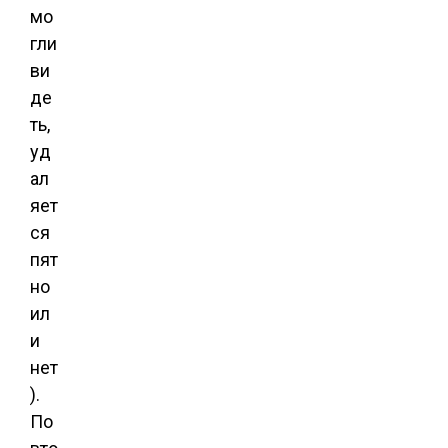
мо
гли
ви
де
ть,
уд
ал
яет
ся
пят
но
ил
и
нет
).
По