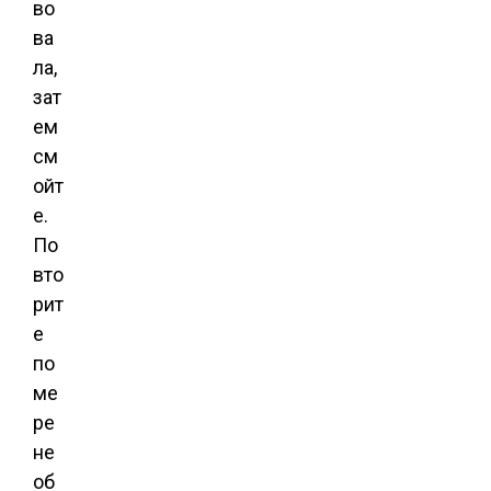
во
ва
ла,
зат
ем
см
ойт
е.
По
вто
рит
е
по
ме
ре
не
об