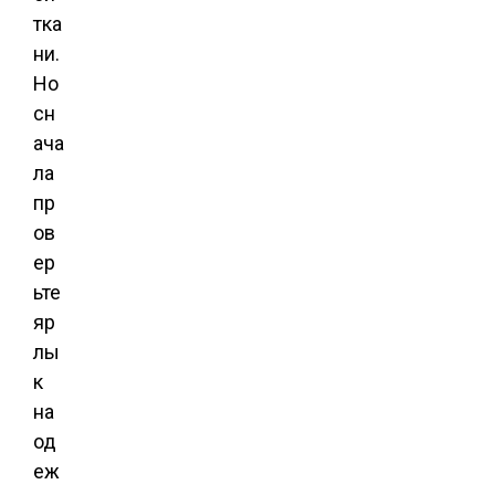
тка
ни.
Но
сн
ача
ла
пр
ов
ер
ьте
яр
лы
к
на
од
еж