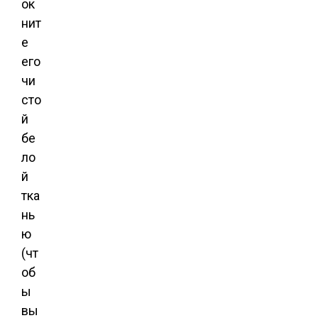
ок
нит
е
его
чи
сто
й
бе
ло
й
тка
нь
ю
(чт
об
ы
вы