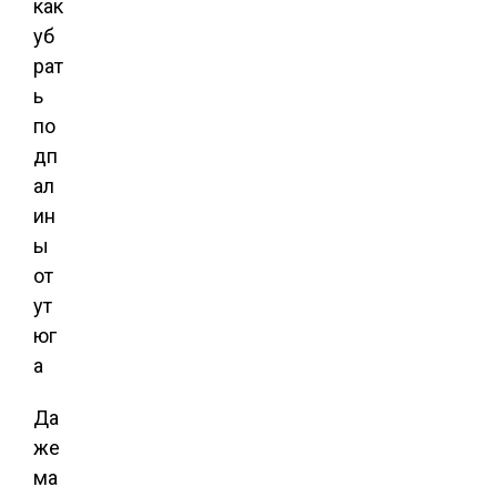
Да
же
ма