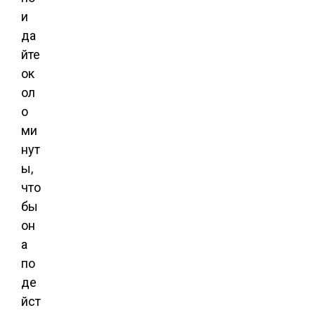
и
да
йте
ок
ол
о
ми
нут
ы,
что
бы
он
а
по
де
йст