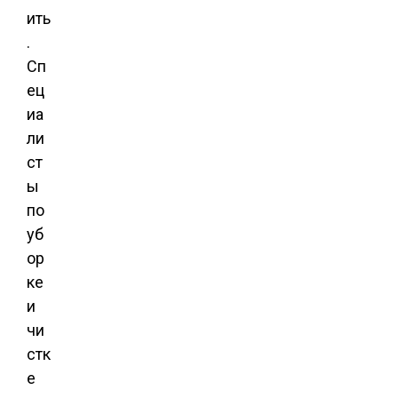
ить
.
Сп
ец
иа
ли
ст
ы
по
уб
ор
ке
и
чи
стк
е