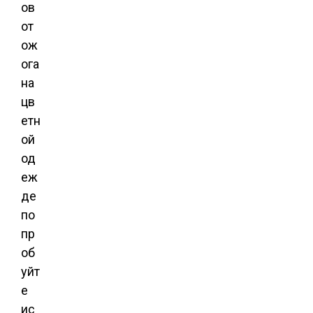
ов
от
ож
ога
на
цв
етн
ой
од
еж
де
по
пр
об
уйт
е
ис