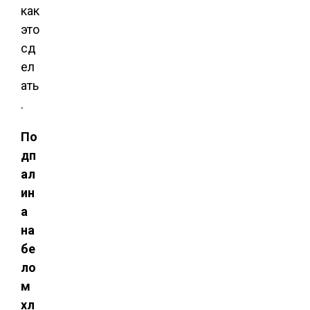
как
это
сд
ел
ать
.
По
дп
ал
ин
а
на
бе
ло
м
хл