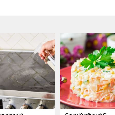
диционный
Салат Крабовый С