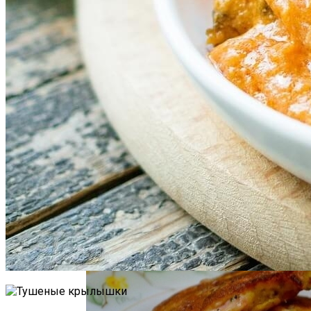
Как Повторно Использовать Воду
После Варки Риса
Как Связать Детские Шорты
Необычная Пицца Из Слоеного Теста