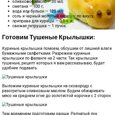
оливковое масло — 30 мл;
сметана — 100 г;
Какие Растения Сажать Для Удачи,
вода или бульон — 125 мл;
Любви И Богатства
соль и черный молотый перец — по вкусу;
приправа для курицы — 0,5 ч. л.;
Как Хранить Зимнюю Одежду И Обувь
свежая петрушка — 1 пучок.
Готовим Тушеные Крылышки:
Пирожки С Мясом «Поросята»
Куриные крылышки помоем, обсушим от лишней влаги
бумажными салфетками. Разрежем куриные
крылышки по фаланге на 2 части. Так крылышки
тушеные, рецепт которых я вам рассказываю, будет
удобнее подавать.
Выложим куриные крылышки на сковороду с
разогретым оливковым маслом. Будем обжаривать
мясо на среднем огне до золотистой корочки с 2 сторон.
Тем временем подготовим овощи. Репчатый лук