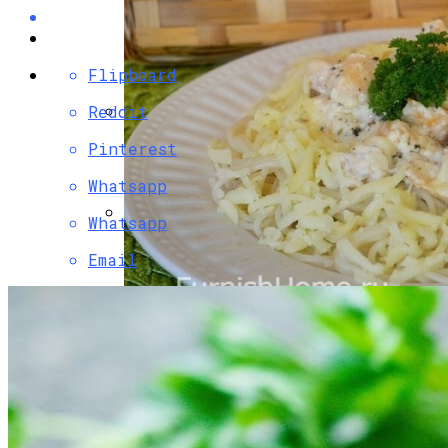
Flipboard
Reddit
Разбираемся, Какие Виды Проклятий
Pinterest
Соседи Могут Применить К Вашему
Whatsapp
Дому
Whatsapp
Как Почистить Замшевую Обувь От
Email
Солевого Пятна
Паста С Семгой В Сливочном Соусе