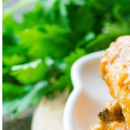
Почему Нельзя Повторно Кипятить
Воду Для Приготовления Чая Или Кофе
Как Связать Простой Хлопковый
Коврик Для Ванной Комнаты
Мясной Рулет С Соевым Соусом И
Кунжутом