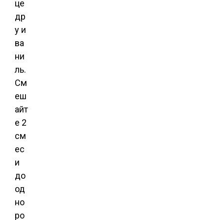
це
др
у и
ва
ни
ль.
См
еш
айт
е 2
см
ес
и
до
од
но
ро