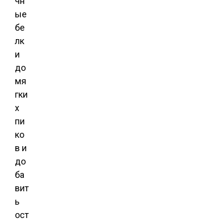
чн
ые
бе
лк
и
до
мя
гки
х
пи
ко
в и
до
ба
вит
ь
ост