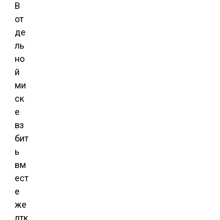
В
от
де
ль
но
й
ми
ск
е
вз
бит
ь
вм
ест
е
же
лтк