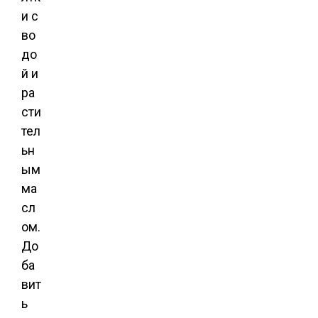
и с
во
до
й и
ра
сти
тел
ьн
ым
ма
сл
ом.
До
ба
вит
ь