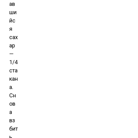
ав
ши
йс
я
сах
ар
—
1/4
ста
кан
а.
Сн
ов
а
вз
бит
ь