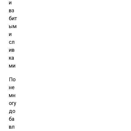
По
не
мн
огу
до
ба
вл