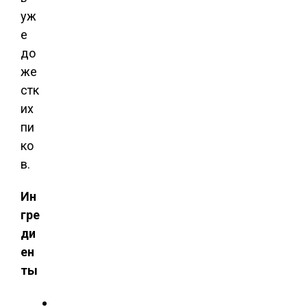
уж
е
до
же
стк
их
пи
ко
в.
Ин
гре
ди
ен
ты