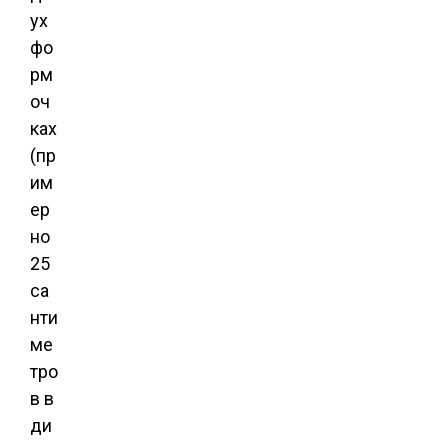
ух
фо
рм
оч
ках
(пр
им
ер
но
25
са
нти
ме
тро
в в
ди