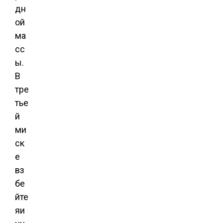
дн
ой
ма
сс
ы.
В
тре
тье
й
ми
ск
е
вз
бе
йте
яи