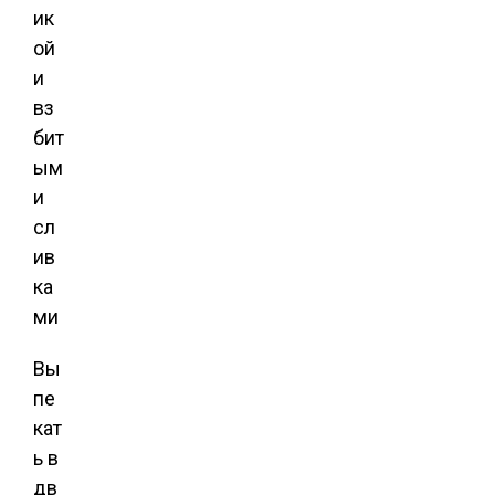
Вы
пе
кат
ь в
дв