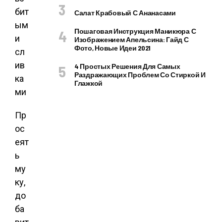
Салат Крабовый С Ананасами
Пошаговая Инструкция Маникюра С
Изображением Апельсина: Гайд С
Фото, Новые Идеи 2021
4 Простых Решения Для Самых
Раздражающих Проблем Со Стиркой И
Глажкой
Пр
ос
еят
ь
му
ку,
до
ба