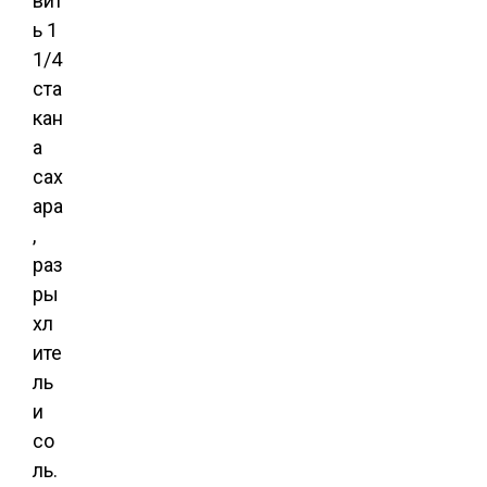
вит
ь 1
1/4
ста
кан
а
сах
ара
,
раз
ры
хл
ите
ль
и
со
ль.